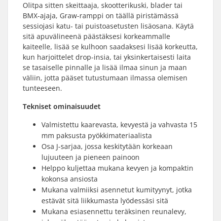
Olitpa sitten skeittaaja, skootterikuski, blader tai
BMX-ajaja, Graw-ramppi on täällä piristämässä
sessiojasi katu- tai puistoasetusten lisäosana. Käytä
sitä apuvälineenä päästäksesi korkeammalle
kaiteelle, lisää se kulhoon saadaksesi lisää korkeutta,
kun harjoittelet drop-insia, tai yksinkertaisesti laita
se tasaiselle pinnalle ja lisää ilmaa sinun ja maan
väliin, jotta pääset tutustumaan ilmassa olemisen
tunteeseen.
Tekniset ominaisuudet
Valmistettu kaarevasta, kevyestä ja vahvasta 15
mm paksusta pyökkimateriaalista
Osa J-sarjaa, jossa keskitytään korkeaan
lujuuteen ja pieneen painoon
Helppo kuljettaa mukana kevyen ja kompaktin
kokonsa ansiosta
Mukana valmiiksi asennetut kumityynyt, jotka
estävät sitä liikkumasta lyödessäsi sitä
Mukana esiasennettu teräksinen reunalevy,