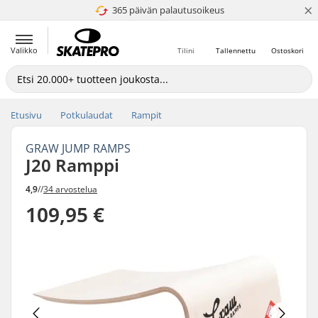
×
365 päivän palautusoikeus
4.8 / 5
Valikko
Tilini
Tallennettu
Ostoskori
Etusivu
Potkulaudat
Rampit
GRAW JUMP RAMPS
J20 Ramppi
4,9
//
34 arvostelua
109,95 €