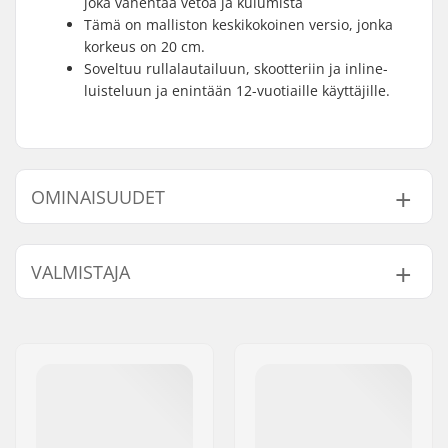
joka vähentää vetoa ja kulumista
Tämä on malliston keskikokoinen versio, jonka
korkeus on 20 cm.
Soveltuu rullalautailuun, skootteriin ja inline-
luisteluun ja enintään 12-vuotiaille käyttäjille.
OMINAISUUDET
Pituus:
76cm (29.921'')
VALMISTAJA
Korkeus:
20cm (7.874'')
Leveys:
40cm (15.748'')
Nimi:
Turin Street Ramps S.R.L.
Paino:
3.5kg
Jakeluosoite:
Via S. Caboto 35
Postinumero:
10129
Paikkakunta::
Torino
Maa:
Italia