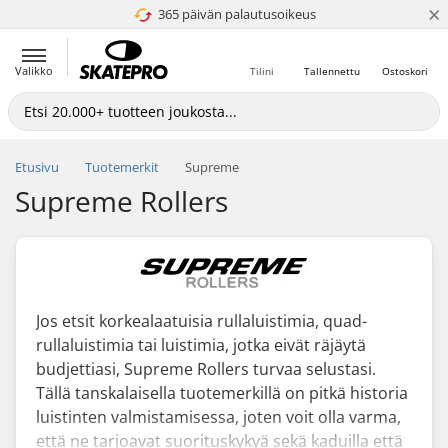
×
365 päivän palautusoikeus
4.8 / 5
Valikko
Tilini
Tallennettu
Ostoskori
Etusivu
Tuotemerkit
Supreme
Supreme Rollers
Jos etsit korkealaatuisia rullaluistimia, quad-
rullaluistimia tai luistimia, jotka eivät räjäytä
budjettiasi, Supreme Rollers turvaa selustasi.
Tällä tanskalaisella tuotemerkillä on pitkä historia
luistinten valmistamisessa, joten voit olla varma,
että ne tarjoavat suorituskykyä sekä kaduilla että