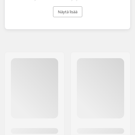
jäillä. Heidän valikoimansa sisältää myös mukavia
lasten rullaluistimia, jotta siirtyminen rullailun
Näytä lisää
hauskaan maailmaan olisi mahdollisimman
helppoa. Luistimien lisäksi löydät heidän
valikoimastaan varaosia, kuten Supreme laakerit
ja sisäkengät.
Tuotemerkki julkaisi ensimmäiset Supreme quad-
rullaluistimet Tanskassa vuonna 1982 ja kaksi
vuotta myöhemmin se laajensi valikoimaansa
myös tavallisiin rullaluistimiin. Jo alusta alken
Supreme Rollers on ollut monien Tanskassa
myytävien luistimien toimittaja, mikä ei ole yllätys
heidän edullisella, mutta laadukkaalla
tuotevalikoimallaan.