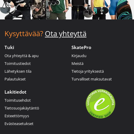
Kysyttävää?
Ota yhteyttä
Tuki
SkatePro
Ota yhteyttä & apu
Kirjaudu
Toimitustiedot
Meistä
Lähetyksen tila
Tietoja yrityksestä
Palautukset
Turvalliset maksutavat
Lakitiedot
Toimitusehdot
Tietosuojakäytäntö
Esteettömyys
Evästeasetukset