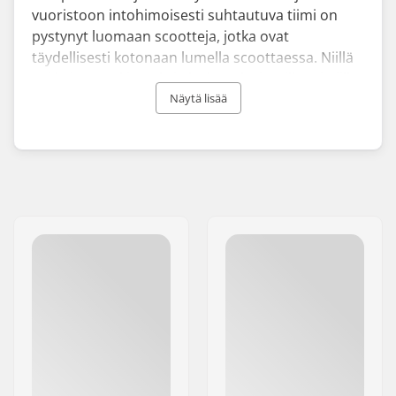
vuoristoon intohimoisesti suhtautuva tiimi on
pystynyt luomaan scootteja, jotka ovat
täydellisesti kotonaan lumella scoottaessa. Niillä
voi kaivertaa kierroksia laskettelurinteillä tai niillä
voi tehdä flatland-temppuja lumisilla kaduilla.
Näytä lisää
Eretic lumipotkulauta on valmistettu
korkealaatuisesta alumiinista, ja se painaa vain
4,9 kg, mikä on poikkeuksellisen kevyt verrattuna
muihin talviurheiluvälineisiin. Osat ovat
vaihdettavissa ja ne voidaan helposti vaihtaa
uusiin.
Tutustu näihin Eretic-lumipotkulautoihin, joita
voivat käyttää kaikenikäiset scoottaajat.