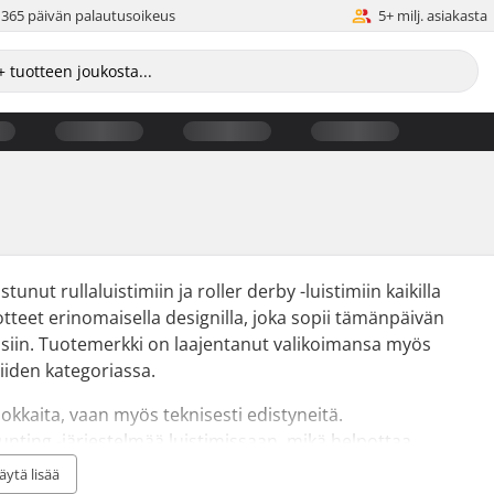
365 päivän palautusoikeus
5+ milj. asiakasta
nut rullaluistimiin ja roller derby -luistimiin kaikilla
otteet erinomaisella designilla, joka sopii tämänpäivän
rpeisiin. Tuotemerkki on laajentanut valikoimansa myös
iiden kategoriassa.
hokkaita, vaan myös teknisesti edistyneitä.
nting -järjestelmää luistimissaan, mikä helpottaa
mukauttamisessa käyttäjälleen sopivaksi.
äytä lisää