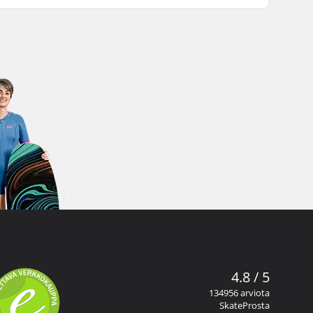
4.8 / 5
134956 arviota
SkateProsta