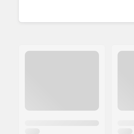
Aina perustamisestaan alkaen 1994 Chaya on onn
innovatiiviset rullaluistimet. Tuotemerkki on in
hullaantumaan rullaluistelusta. Heidän tyylikkäät
roller derbyn osaksi ihmisten elämää ympäri ma