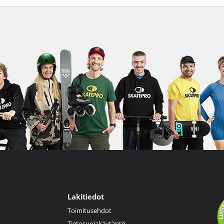
Lakitiedot
Toimitusehdot
Tietosuojakäytäntö