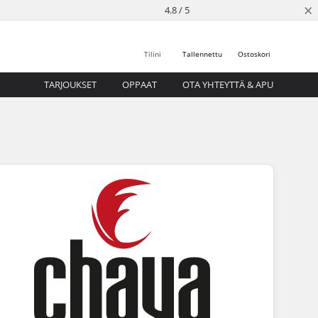
×
4.8 / 5
Tilini
Tallennettu
Ostoskori
TARJOUKSET
OPPAAT
OTA YHTEYTTÄ & APU