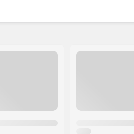
istunut tuomaan markkinoille ainutlaatuiset ja
tohimoinen innostaja, jonka toiveena on saada ihmiset
 ja laadukkaan luistimensa integroivat rullaluistelun ja
ailman.