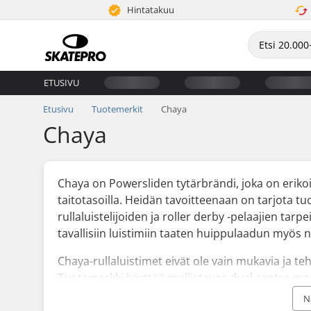
Hintatakuu
ETUSIVU
Etusivu
Tuotemerkit
Chaya
Chaya
Chaya on Powersliden tytärbrändi, joka on erikoistu
taitotasoilla. Heidän tavoitteenaan on tarjota tu
rullaluistelijoiden ja roller derby -pelaajien ta
tavallisiin luistimiin taaten huippulaadun myös n
Chaya-rullaluistimet eivät ole vain mukavia ja te
Tuotemerkki käyttää mullistavaa dual centre mou
luistinten kokoamisessa, huollossa ja luistimen 
N