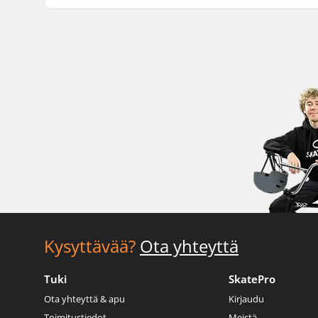
Kysyttävää?
Ota yhteyttä
Tuki
SkatePro
Ota yhteyttä & apu
Kirjaudu
Toimitustiedot
Meistä