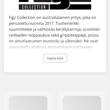
Figz Collection on australialainen yritys, joka on
perustettu vuonna 2017. Tuotemerkki
suunnittelee ja valmistaa keräilytarroja, scoottien
renkaiden teippauksia sekä grippiteippejä, joissa
on ainutlaatuinen muotoilu ja ulkonäkö. Ne ovat
suunniteltu yhdessä ammattilaisscoottaajien
kanssa.
Näytä lisää
Figzin scoottiajajat saavat jokaisesta
maailmanlaajuisesti myydystä Figz Collection -
tuotteesta rojaltin, joka auttaa heitä tekemään
sitä, mitä he rakastavat, kokopäiväisesti. Tämä
erityinen ominaisuus auttaa seuraajia
osoittamaan tukensa suosikkiajajilleen
Tällä tavalla Figz Collection on onnistuneesti
luonut alustan, joka yhdistää ammattilaiset