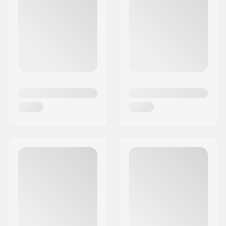
nuorisoon ja urheilun tulevaisuuteen. Sillä välin
scoottaajilla, jotka keräävät Figzin tarroja ja
grippiteippejä, on mahdollisuus mukauttaa
scoottiaan ja seurata rakastamiensa urheilijoiden
jalanjälkiä