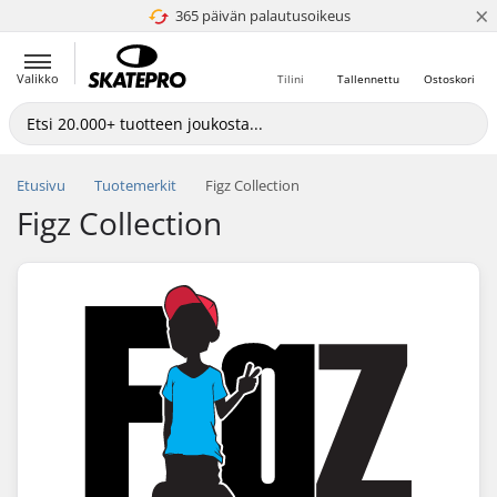
×
365 päivän palautusoikeus
4.8 / 5
Valikko
Tilini
Tallennettu
Ostoskori
Etusivu
Tuotemerkit
Figz Collection
Figz Collection