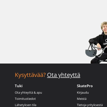
Kysyttävää?
Ota yhteyttä
Tuki
SkatePro
Ota yhteyttä & apu
Kirjaudu
Toimitustiedot
Meistä
Lähetyksen tila
Tietoja yrityksestä