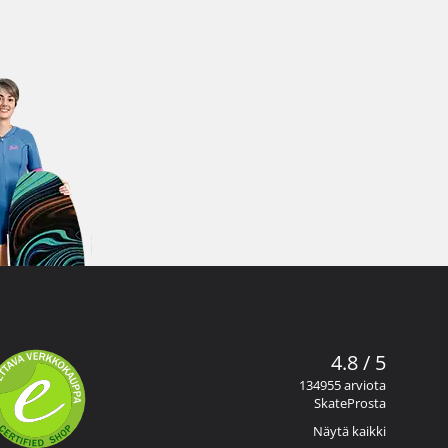
4.8 / 5
134955 arviota
SkateProsta
Näytä kaikki