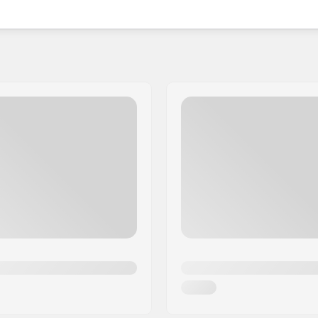
uuhintaan, minkä ansiosta se on loistava valinta