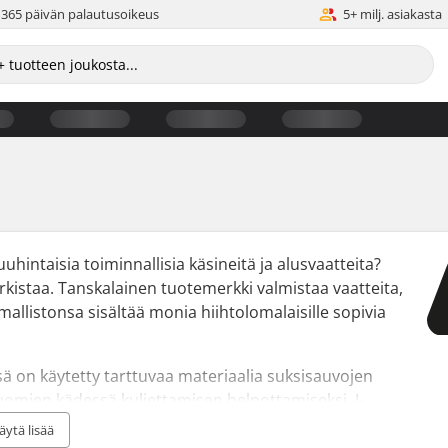
365 päivän palautusoikeus
5+ milj. asiakasta
uuhintaisia toiminnallisia käsineitä ja alusvaatteita?
arkistaa. Tanskalainen tuotemerkki valmistaa vaatteita,
mallistonsa sisältää monia hiihtolomalaisille sopivia
ssä on käytetty tarttuvaa materiaalia suksisauvojen
uomien kädessä kuljettamisen helpottamiseksi. I-
 avulla voit käyttää kosketusnäytöllistä puhelintasi
äytä lisää