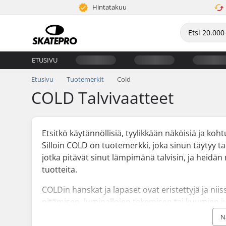
Hintatakuu
ETUSIVU
Etusivu
Tuotemerkit
Cold
COLD Talvivaatteet
Etsitkö käytännöllisiä, tyylikkään näköisiä ja koht
Silloin COLD on tuotemerkki, joka sinun täytyy t
jotka pitävät sinut lämpimänä talvisin, ja heidän 
tuotteita.
COLDin hanskat ja lapaset ovat eristettyjä ja nii
pitämisen, lumipallojen tekemisen tai kuumien j
Touch -sarja sisältää myös useita malleja, joiden
N