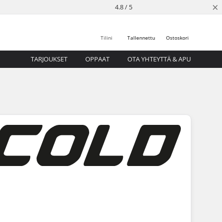
×
4.8 / 5
Tilini
Tallennettu
Ostoskori
TARJOUKSET
OPPAAT
OTA YHTEYTTÄ & APU