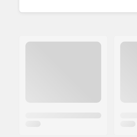
ilman, että sinun tarvitsee riisua käsineitä.
COLDin asenne on valmistaa hyviä tuotteita koht
monille talvivaatteita etsiville henkilöille.