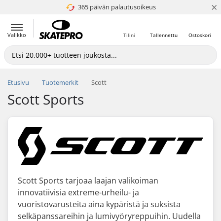
×
365 päivän palautusoikeus
4.8 / 5
Valikko
Tilini
Tallennettu
Ostoskori
Etusivu
Tuotemerkit
Scott
Scott Sports
Scott Sports tarjoaa laajan valikoiman
innovatiivisia extreme-urheilu- ja
vuoristovarusteita aina kypäristä ja suksista
selkäpanssareihin ja lumivyöryreppuihin. Uudella