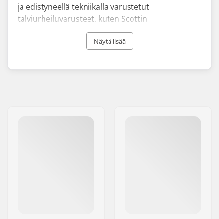
ja edistyneellä tekniikalla varustetut
talviurheiluvarusteet, kuten Scottin
laskettelusukset, -monot ja lumivyöryvarusteet,
sopivat parhaiten edistyneemmille laskijoille.
Näytä lisää
Yritys perustettiin vuonna 1958 ja sen alkua
leimaa vallankumouksellinen keksintö,
ensimmäiset alumiiniset suksisauvat, jotka
perustaja Ed Scott valmisti. Siitä lähtien Scott
Sportsin historiallinen aikajana on täynnä monia
merkittäviä innovaatioita, ja sen tuotteet, kuten
laskettelukypärät, ovat voittaneet palkintoja
edistyneistä teknologioistaan. Vuosien varrella
yritys on laajentanut tuotevalikoimaansa ja
vaikutusvaltaansa eri mantereilla, minkä
seurauksena yritys on siirtänyt globaalin
pääkonttorinsa Sveitsiin.
Ole valmis unohtumattomiin ulkoilmaelämyksiin