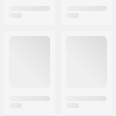
ja suorituksiin Scott Sportsin laadukkailla
extreme-urheiluvarusteilla.