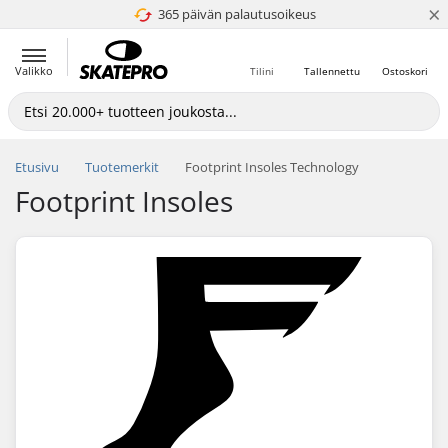
×
365 päivän palautusoikeus
4.8 / 5
Valikko
Tilini
Tallennettu
Ostoskori
Etusivu
Tuotemerkit
Footprint Insoles Technology
Footprint Insoles