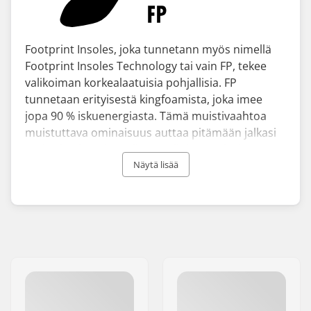
Footprint Insoles, joka tunnetann myös nimellä
Footprint Insoles Technology tai vain FP, tekee
valikoiman korkealaatuisia pohjallisia. FP
tunnetaan erityisestä kingfoamista, joka imee
jopa 90 % iskuenergiasta. Tämä muistivaahtoa
muistuttava ominaisuus auttaa pitämään jalkasi
mukavina ja polvet oikeassa linjassa. Lisäkse se
saa aikaan tunteen, kuin pukisit uuden kengät
Näytä lisää
joka päivä. Footprint Insoles suunnittelee
pohjallisia monenlaisiin urheilulajeihin, ja niitä
voidaan käyttää riippumatta siitä, tarvitsetko
holvikaaritukea tai haluatko vain parantaa kengän
mukavuutta.
FP suunnittelee monia pohjallisiaan skeittaajia
silmälläpitäen. He tunnustavat skeittaajat huippu-
urheilijoiksi ja ymmärtävät, että he eivät tarvitse