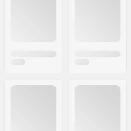
vain kehon kuormitusta vähentäviä tuotetta, vaan
jotain, joka antaa heille myös voimaa, vakautta,
kestävyyttä ja tasapainoa.
Verrattoman mukavuuden ansiosta Footprint
Insoles Technologysta tulee nopeasti uusi
suosikkivarusteesi skeitti- tai lumilautailun aikana.