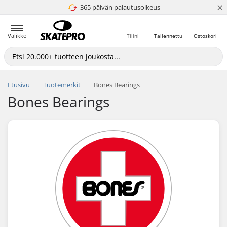
×
365 päivän palautusoikeus
4.8 / 5
Valikko
Tilini
Tallennettu
Ostoskori
Etusivu
Tuotemerkit
Bones Bearings
Bones Bearings