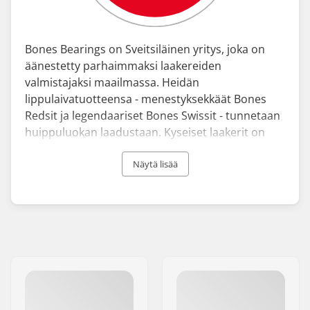
Bones Bearings on Sveitsiläinen yritys, joka on
äänestetty parhaimmaksi laakereiden
valmistajaksi maailmassa. Heidän
lippulaivatuotteensa - menestyksekkäät Bones
Redsit ja legendaariset Bones Swissit - tunnetaan
huippuluokan laadustaan. Kyseiset laakerit on
valmistettu erittäin tarkasti ja korkealaatuisista
materiaaleista, ja ne tarjoavat renkaillesi nopeaa
Näytä lisää
rullausta ja kiihtyvyyttä.
George Powell perusti yrityksen 1980-luvun
alkupuolella ja siitä lähtien Bones Bearings on
ollut suosituimpia valmistajia kaikkien käyttäjien
joukossa, jotka etsivät markkinoiden nopeimpia ja
kestävimpiä laakereita.