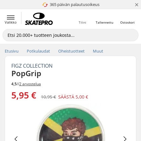
×
365 päivän palautusoikeus
4.8 / 5
Valikko
Tilini
Tallennettu
Ostoskori
Etusivu
Potkulaudat
Oheistuotteet
Muut
FIGZ COLLECTION
PopGrip
4,5
//
2 arvostelua
5,95 €
10,95 €
SÄÄSTÄ
5,00 €