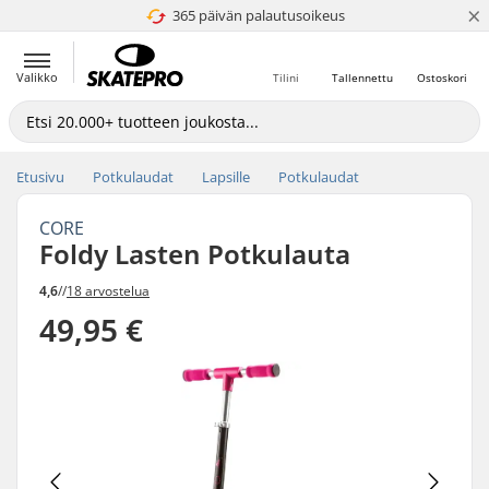
×
365 päivän palautusoikeus
4.8 / 5
Valikko
Tilini
Tallennettu
Ostoskori
Etusivu
Potkulaudat
Lapsille
Potkulaudat
CORE
Foldy Lasten Potkulauta
4,6
//
18 arvostelua
49,95 €