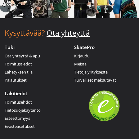
Kysyttävää?
Ota yhteyttä
Tuki
SkatePro
Ota yhteyttä & apu
Kirjaudu
Toimitustiedot
Meistä
Lähetyksen tila
Tietoja yrityksestä
Palautukset
Turvalliset maksutavat
Lakitiedot
Toimitusehdot
Tietosuojakäytäntö
Esteettömyys
Evästeasetukset