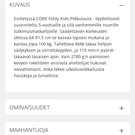
KUVAUS
Esittelyssä CORE Foldy Kids Potkulauta - täydellisesti
suunniteltu 5-vuotiaille ja sitä vanhemmille nuorille
tutkimusmatkailijoille. Säädettävän korkeuden
ollessa 64-91,5 cm se kasvaa lapsesi mukana ja
kantaa jopa 100 kg. Taitettava dekk takaa helpon
säilytyksen ja siirrettävyyden, ja 110 mm:n pyörät
takaavat tasaisen ajon. Vain 2780 g:n painoisen
kevyen rakenteen ansiosta aloittelijat liukuvat
vaivattomasti, mikä tekee ulkoiluseikkailuista
hauskoja ja turvallisia.
OMINAISUUDET
Kokonaiskorkeus:
64 - 91.5cm (25.2 -
MAAHANTUOJA
36")