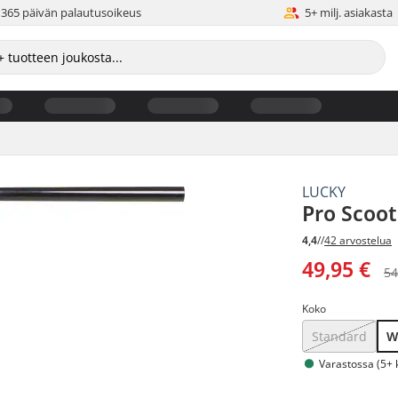
365 päivän palautusoikeus
5+ milj. asiakasta
LUCKY
Pro Scoo
4,4
//
42 arvostelua
49,95 €
54
Koko
Standard
W
Varastossa (5+ 