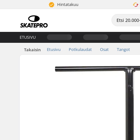
Hintatakuu
ETUSIVU
Etusivu
Potkulaudat
Osat
Tangot
Takaisin