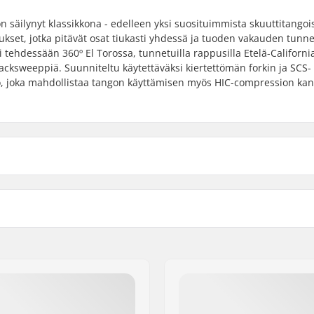
n säilynyt klassikkona - edelleen yksi suosituimmista skuuttitangoi
ukset, jotka pitävät osat tiukasti yhdessä ja tuoden vakauden tunne
ti tehdessään 360º El Torossa, tunnetuilla rappusilla Etelä-Californi
backsweeppiä. Suunniteltu käytettäväksi kiertettömän forkin ja SCS-
lo, joka mahdollistaa tangon käyttämisen myös HIC-compression kan
Tangon sisähalkaisija:
Paino:
6")
Backsweep:
4")
SCS valmius:
s 4130
Tangon muoto:
ersized)
Compression sisältyy: