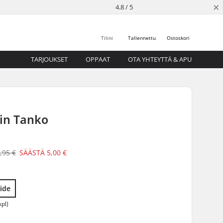
×
4.8 / 5
Tilini
Tallennettu
Ostoskori
TARJOUKSET
OPPAAT
OTA YHTEYTTÄ & APU
tin Tanko
,95 €
SÄÄSTÄ
5,00 €
ide
kpl)