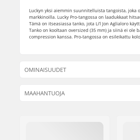
Luckyn yksi aiemmin suunnitelluista tangoista, joka o
markkinoilla. Lucky Pro-tangossa on laadukkaat hitsa
Tämä on itseasiassa tanko, jota Li’l Jon Aglialoro käyt
Tanko on kooltaan oversized (35 mm) ja siinä ei ole 
compression kanssa. Pro-tangossa on esileikattu ko
OMINAISUUDET
Yhteensopiva:
SCS
MAAHANTUOJA
Yhteensopivat bar endit:
Teräs
Tangon korkeus:
660mm (2
Nimi:
Centrano ApS
Tangon leveys:
610mm (2
Jakeluosoite:
Omega 6
Tangon materiaali:
Kromiterä
Postinumero:
8382
Tangon ulkohalkaisija:
35mm (Ov
Paikkakunta::
Hinnerup