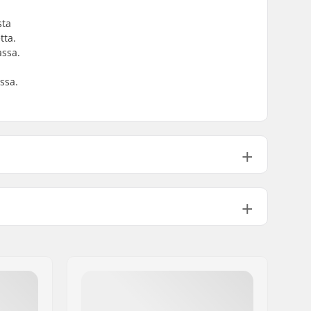
sta
tta.
assa.
ssa.
32mm
1450g
Ei
Kyllä
T-Muotoinen
Ei