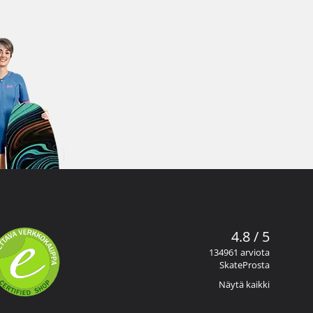
4.8 / 5
134961 arviota
SkateProsta
Näytä kaikki