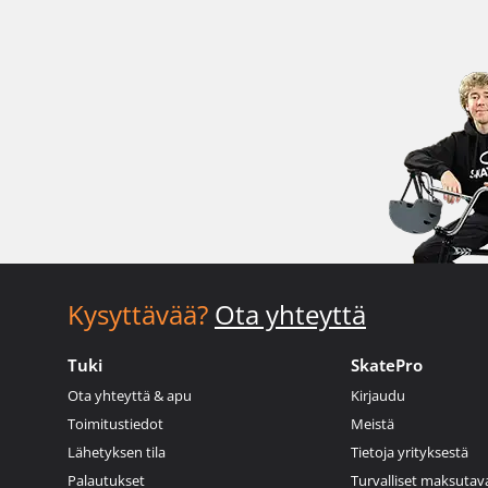
Kysyttävää?
Ota yhteyttä
Tuki
SkatePro
Ota yhteyttä & apu
Kirjaudu
Toimitustiedot
Meistä
Lähetyksen tila
Tietoja yrityksestä
Palautukset
Turvalliset maksutav