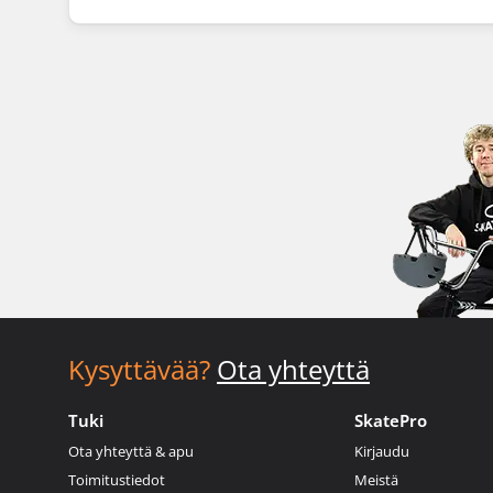
Kysyttävää?
Ota yhteyttä
Tuki
SkatePro
Ota yhteyttä & apu
Kirjaudu
Toimitustiedot
Meistä