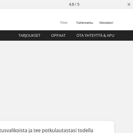
×
4.8 / 5
Tilini
Tallennettu
Ostoskori
TARJOUKSET
OPPAAT
OTA YHTEYTTÄ & APU
svalikoista ja tee potkulautastasi todella