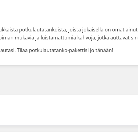
dukkaista potkulautatankoista, joista jokaisella on omat ain
koiman mukavia ja luistamattomia kahvoja, jotka auttavat si
lautasi. Tilaa potkulautatanko-pakettisi jo tänään!