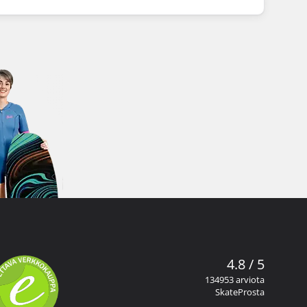
4.8 / 5
134953 arviota
SkateProsta