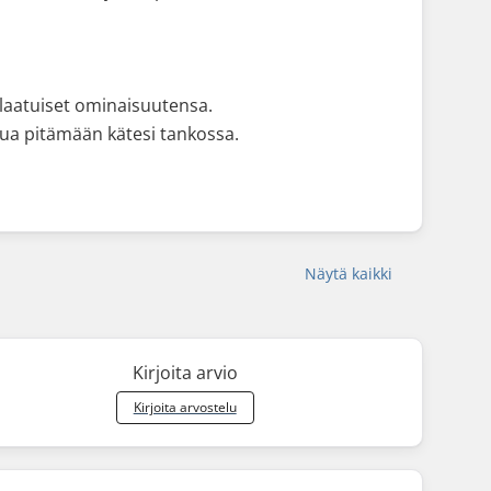
utlaatuiset ominaisuutensa.
nua pitämään kätesi tankossa.
Näytä kaikki
Kirjoita arvio
Kirjoita arvostelu