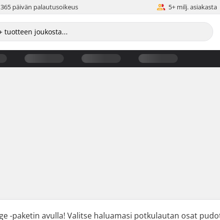
365 päivän palautusoikeus
5+ milj. asiakasta
e -paketin avulla! Valitse haluamasi potkulautan osat pudotu