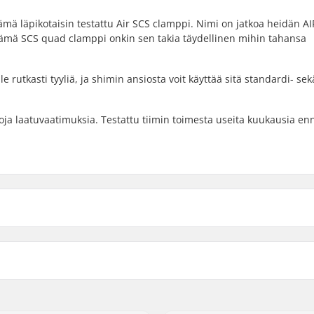
ämä läpikotaisin testattu Air SCS clamppi. Nimi on jatkoa heidän AI
. Tämä SCS quad clamppi onkin sen takia täydellinen mihin tahansa
rutkasti tyyliä, ja shimin ansiosta voit käyttää sitä standardi- sek
koja laatuvaatimuksia. Testattu tiimin toimesta useita kuukausia en
ular), 35mm (Oversized)
Käpymutteri:
Compressiopultti:
Compression bolt diamete
Compressiopultin pituus: