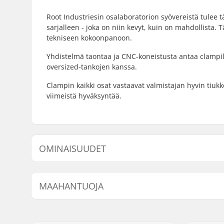
Root Industriesin osalaboratorion syövereistä tulee t
sarjalleen - joka on niin kevyt, kuin on mahdollista
tekniseen kokoonpanoon.
Yhdistelmä taontaa ja CNC-koneistusta antaa clampille 
oversized-tankojen kanssa.
Clampin kaikki osat vastaavat valmistajan hyvin tiuk
viimeistä hyväksyntää.
OMINAISUUDET
Clampin sisähalkaisija:
32mm (Reg
MAAHANTUOJA
Clampin koko:
Quad
Shim:
Sisältyy
Nimi:
Centrano ApS
Paino:
253g
Jakeluosoite:
Omega 6