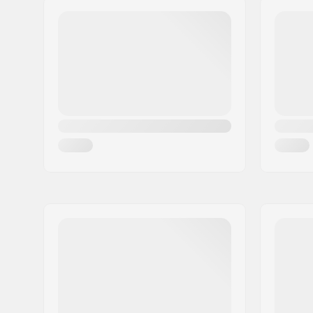
Compression sisältyy:
SCS
Postinumero:
8382
Materiaali:
Alumiini
Paikkakunta::
Hinnerup
Maa:
Tanska