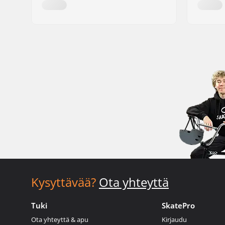
Kysyttävää?
Ota yhteyttä
Tuki
SkatePro
Ota yhteyttä & apu
Kirjaudu