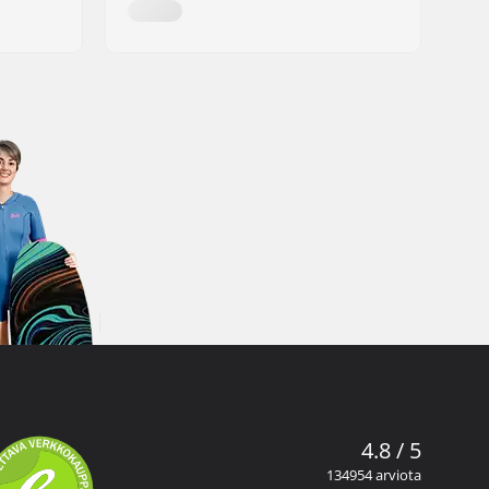
4.8 / 5
134954 arviota