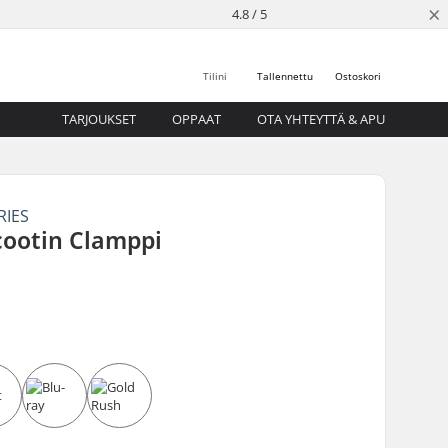
×
4.8 / 5
Tilini
Tallennettu
Ostoskori
TARJOUKSET
OPPAAT
OTA YHTEYTTÄ & APU
RIES
cootin Clamppi