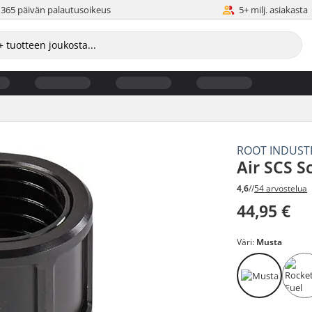
365 päivän palautusoikeus
5+ milj. asiakasta
ROOT INDUST
Air SCS S
4,6
//
54 arvostelua
44,95 €
Väri:
Musta