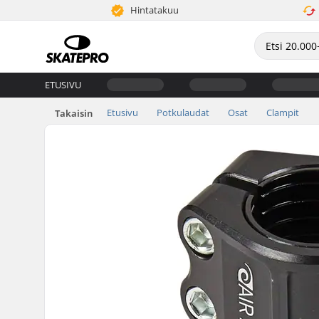
Hintatakuu
ETUSIVU
Etusivu
Potkulaudat
Osat
Clampit
Takaisin