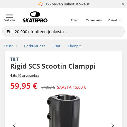
×
365 päivän palautusoikeus
4.8 / 5
Valikko
Tilini
Tallennettu
Ostoskori
Etusivu
Potkulaudat
Osat
Clampit
TILT
Rigid SCS Scootin Clamppi
4,6
//
19 arvostelua
59,95 €
74,95 €
SÄÄSTÄ
15,00 €