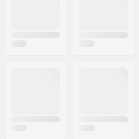
Maa:
Tanska
Compression sisältyy:
SCS
Materiaali:
Alumiini
Käpymutteri:
Ei sisälly
Compressiopultti:
Sisältyy
Compression bolt
8mm
diameter:
Compressiopultin
30mm
pituus:
Shimin pituus:
38mm