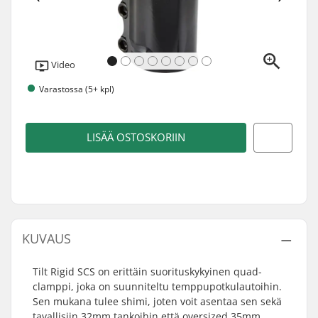
Video
Varastossa (5+ kpl)
LISÄÄ OSTOSKORIIN
KUVAUS
Tilt Rigid SCS on erittäin suorituskykyinen quad-
clamppi, joka on suunniteltu temppupotkulautoihin.
Sen mukana tulee shimi, joten voit asentaa sen sekä
tavallisiin 32mm tankoihin että oversized 35mm