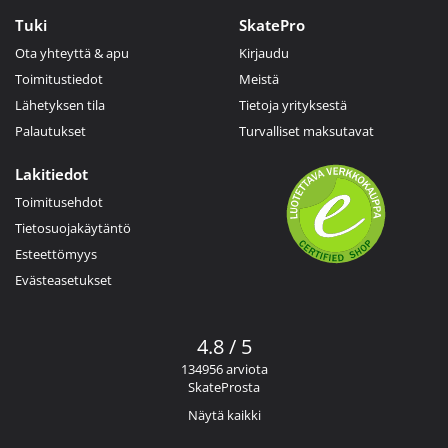
Tuki
SkatePro
Ota yhteyttä & apu
Kirjaudu
Toimitustiedot
Meistä
Lähetyksen tila
Tietoja yrityksestä
Palautukset
Turvalliset maksutavat
Lakitiedot
Toimitusehdot
Tietosuojakäytäntö
Esteettömyys
Evästeasetukset
4.8 / 5
134956 arviota
SkateProsta
Näytä kaikki