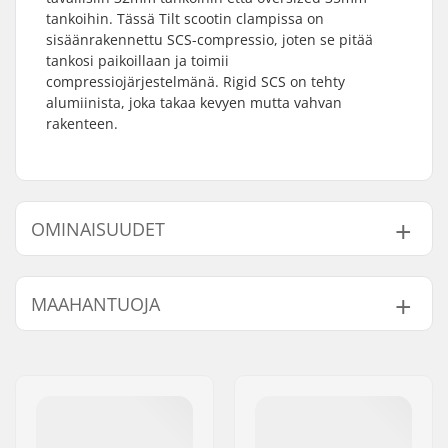
tankoihin. Tässä Tilt scootin clampissa on
sisäänrakennettu SCS-compressio, joten se pitää
tankosi paikoillaan ja toimii
compressiojärjestelmänä. Rigid SCS on tehty
alumiinista, joka takaa kevyen mutta vahvan
rakenteen.
OMINAISUUDET
SCS
Yes
MAAHANTUOJA
compressiojärjestelmä:
Clampin
32mm (Regular),
Nimi:
Centrano ApS
sisähalkaisija:
35mm (Oversized)
Jakeluosoite:
Omega 6
Clampin koko:
Quad
Postinumero:
8382
Shim:
Sisältyy
Paikkakunta::
Hinnerup
Paino:
252g