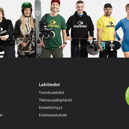
Lakitiedot
Toimitusehdot
Tietosuojakäytäntö
Esteettömyys
at
Evästeasetukset