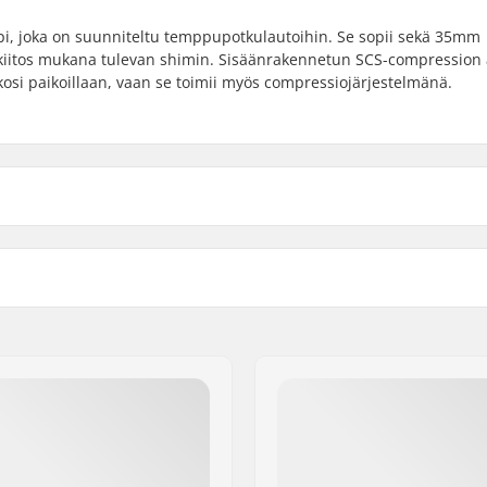
i, joka on suunniteltu temppupotkulautoihin. Se sopii sekä 35mm
, kiitos mukana tulevan shimin. Sisäänrakennetun SCS-compression 
osi paikoillaan, vaan se toimii myös compressiojärjestelmänä.
ular), 35mm (Oversized)
Materiaali:
Käpymutteri:
Compressiopultti:
Compression bolt diamete