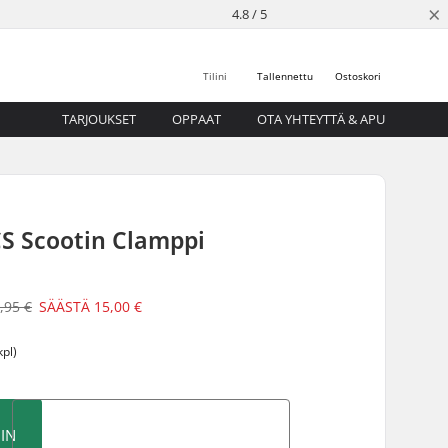
×
4.8 / 5
Tilini
Tallennettu
Ostoskori
TARJOUKSET
OPPAAT
OTA YHTEYTTÄ & APU
CS Scootin Clamppi
,95 €
SÄÄSTÄ
15,00 €
kpl)
IN