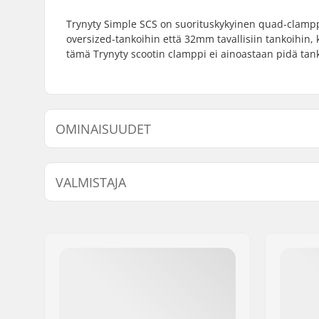
Trynyty Simple SCS on suorituskykyinen quad-clampp
oversized-tankoihin että 32mm tavallisiin tankoihin
tämä Trynyty scootin clamppi ei ainoastaan pidä tank
OMINAISUUDET
Clampin sisähalkaisija:
32mm (Reg
VALMISTAJA
Clampin koko:
Quad
Shim:
Sisältyy
Nimi:
Centrano
Paino:
300g
Jakeluosoite:
Omega 6
Compression sisältyy:
SCS
Postinumero:
8382
Paikkakunta::
Hinnerup
Maa:
Tanska