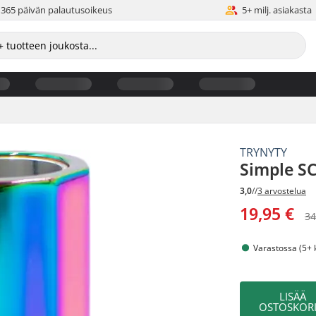
365 päivän palautusoikeus
5+ milj. asiakasta
TRYNYTY
Simple S
3,0
//
3 arvostelua
19,95 €
34
Varastossa (5+ 
LISÄÄ
OSTOSKORI