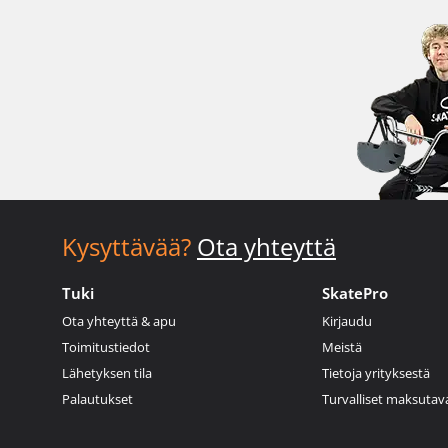
Kysyttävää?
Ota yhteyttä
Tuki
SkatePro
Ota yhteyttä & apu
Kirjaudu
Toimitustiedot
Meistä
Lähetyksen tila
Tietoja yrityksestä
Palautukset
Turvalliset maksutav