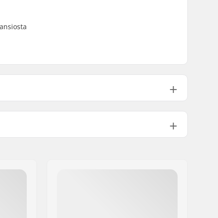
ansiosta
6000 Series alumiini
Ei sisälly
Sisältyy
r:
6mm