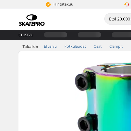
Hintatakuu
ETUSIVU
Etusivu
Potkulaudat
Osat
Clampit
Takaisin