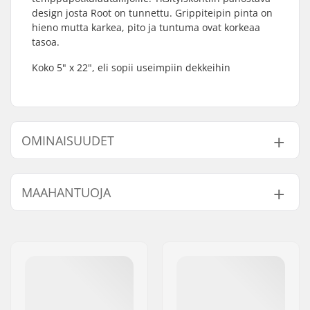
design josta Root on tunnettu. Grippiteipin pinta on
hieno mutta karkea, pito ja tuntuma ovat korkeaa
tasoa.
Koko 5" x 22", eli sopii useimpiin dekkeihin
OMINAISUUDET
Length:
55.9cm (22")
MAAHANTUOJA
Width:
12.7cm (5")
Nimi:
Centrano ApS
Jakeluosoite:
Omega 6
Postinumero:
8382
Paikkakunta::
Hinnerup
Maa:
Tanska