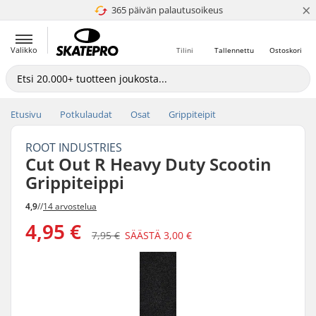
×
365 päivän palautusoikeus
4.8 / 5
Valikko
Tilini
Tallennettu
Ostoskori
Etusivu
Potkulaudat
Osat
Grippiteipit
ROOT INDUSTRIES
Cut Out R Heavy Duty Scootin
Grippiteippi
4,9
//
14 arvostelua
4,95 €
7,95 €
SÄÄSTÄ
3,00 €