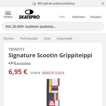
×
365 päivän palautusoikeus
4.8 / 5
Valikko
Tilini
Tallennettu
Ostoskori
Etusivu
Potkulaudat
Osat
Grippiteipit
TRYNYTY
Signature Scootin Grippiteippi
4,9
//
8 arvostelua
6,95 €
9,95 €
SÄÄSTÄ
3,00 €