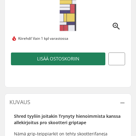
Kiirehdi!
Vain 1 kpl varastossa
LISÄÄ OSTOSKORIIN
KUVAUS
Shred tyyliin joitakin Trynyty hienoimmista kanssa
allekirjoitus pro skootteri griptape
Nämä grip-teippiarkit on tehty skootterifaneja