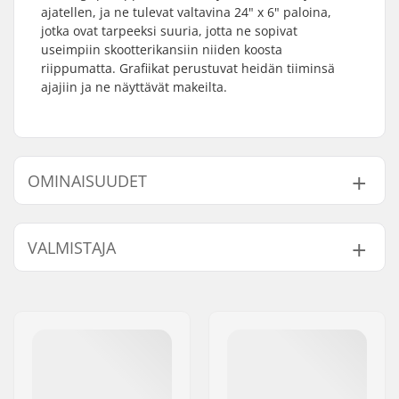
ajatellen, ja ne tulevat valtavina 24" x 6" paloina,
jotka ovat tarpeeksi suuria, jotta ne sopivat
useimpiin skootterikansiin niiden koosta
riippumatta. Grafiikat perustuvat heidän tiiminsä
ajajiin ja ne näyttävät makeilta.
OMINAISUUDET
Length:
61cm (24")
VALMISTAJA
Width:
15.2cm (6")
Paino:
70g
Nimi:
Centrano
Jakeluosoite:
Omega 6
Postinumero:
8382
Paikkakunta::
Hinnerup
Maa:
Tanska