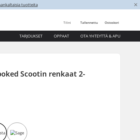
×
nkaltaisia tuotteita
Tilini
Tallennettu
Ostoskori
TARJOUKSET
OPPAAT
OTA YHTEYTTÄ & APU
oked Scootin renkaat 2-