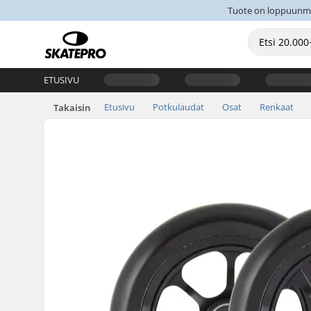
Tuote on loppuunmyyt
ETUSIVU
Etusivu
Potkulaudat
Osat
Renkaat
Takaisin