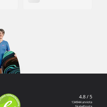
4.8 / 5
134944 arviota
SkateProsta