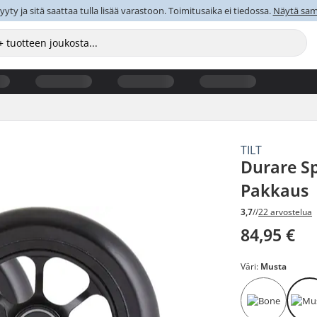
y ja sitä saattaa tulla lisää varastoon. Toimitusaika ei tiedossa.
Näytä sama
TILT
Durare Sp
Pakkaus
3,7
//
22 arvostelua
84,95 €
Väri:
Musta