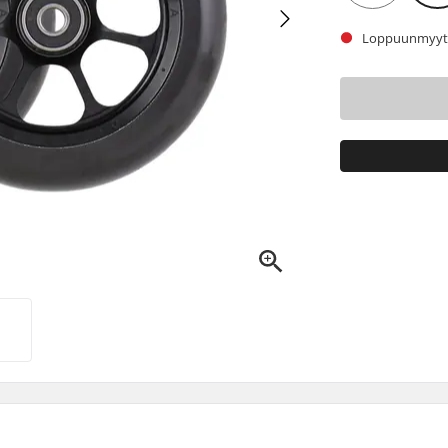
Loppuunmyyty.