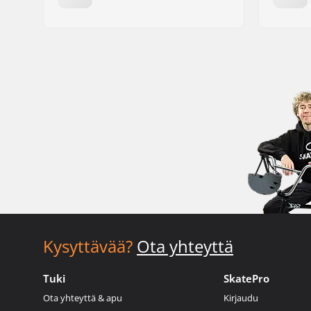
Kysyttävää?
Ota yhteyttä
Tuki
SkatePro
Ota yhteyttä & apu
Kirjaudu