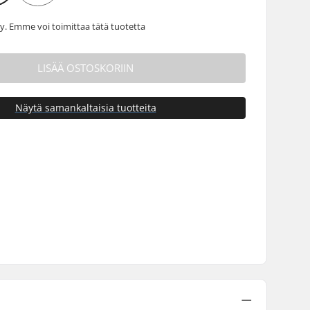
 Emme voi toimittaa tätä tuotetta
LISÄÄ OSTOSKORIIN
Näytä samankaltaisia tuotteita