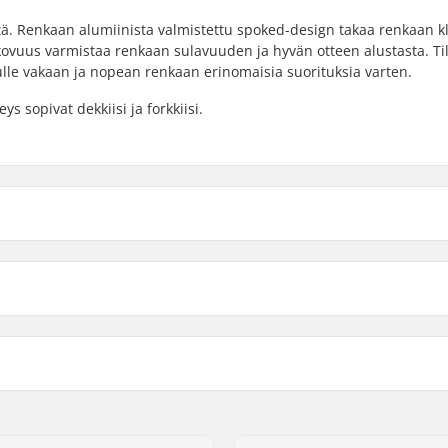
ltä. Renkaan alumiinista valmistettu spoked-design takaa renkaan k
ovuus varmistaa renkaan sulavuuden ja hyvän otteen alustasta. Til
nulle vakaan ja nopean renkaan erinomaisia suorituksia varten.
ys sopivat dekkiisi ja forkkiisi.
110mm
skiön leveys
120mm
120mm
Coren materiaali:
Renkaan profiili:
Laakeriluokitus:
Laakerin koko:
Akselin halkaisija: