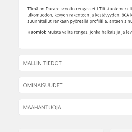
Tämä on Durare scootin rengassetti Tilt -tuotemerki
ulkomuodon, kevyen rakenteen ja kestävyyden. 86A k
suunnitellut renkaan pyöreällä profiililla, antaen si
Huomioi:
Muista valita rengas, jonka halkaisija ja leve
MALLIN TIEDOT
Malli
Renkaan ke
OMINAISUUDET
Renkaan halkaisija:
110mm, 
MAAHANTUOJA
Laakerit:
Sisältyy
Renkaan kovuus:
86A
Nimi:
Centrano ApS
Keskiön malli:
Spoked
Jakeluosoite:
Omega 6
Paino:
280g