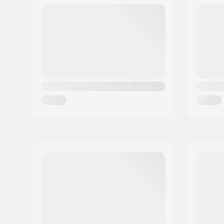
Postinumero:
8382
Kpl per paketti:
2
Paikkakunta::
Hinnerup
Maa:
Tanska