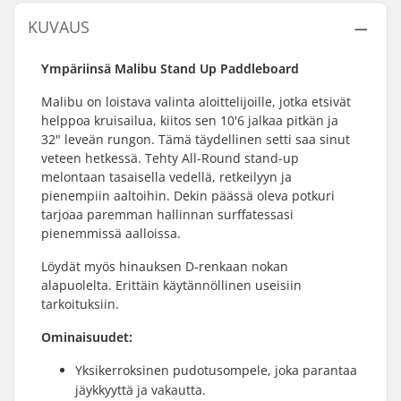
KUVAUS
Ympäriinsä Malibu Stand Up Paddleboard
Malibu on loistava valinta aloittelijoille, jotka etsivät
helppoa kruisailua, kiitos sen 10'6 jalkaa pitkän ja
32" leveän rungon. Tämä täydellinen setti saa sinut
veteen hetkessä. Tehty All-Round stand-up
melontaan tasaisella vedellä, retkeilyyn ja
pienempiin aaltoihin. Dekin päässä oleva potkuri
tarjoaa paremman hallinnan surffatessasi
pienemmissä aalloissa.
Löydät myös hinauksen D-renkaan nokan
alapuolelta. Erittäin käytännöllinen useisiin
tarkoituksiin.
Ominaisuudet:
Yksikerroksinen pudotusompele, joka parantaa
jäykkyyttä ja vakautta.