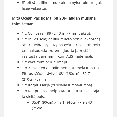
8" pitkä delfiinin muotoinen nylon-uimuri, joka
lisää vakautta.
Mitä Ocean Pacific Malibu SUP-laudan mukana
toimitetaan:
1 x Coil Leash 8ft (2,43 m) (7mm paksu).
1 x 8'' (20.3cm) delfiinimuotoinen evä (Nylon)
sis. ruuvin/levyn. Nylon evät tarjoaa loistavia
ominaisuuksia, kuten lujuutta ja kestää
rasitusta paremmin kuin ABS-materiaali.
1 x kaksitoiminen pumppu
1 x 3-osainen alumiininen SUP-mela (taottu) -
Pituus säädettävissä 63" (160cm) - 82.7''
(210cm) välillä
1 x Korjaussarja (ei sisällä liimaa/liimaa).
1 x Reppu, joka helpottaa kuljetusta vesirajalle
ja sieltä pois.
35.4'' (90cm) x 18.1'' (46cm) x 9.843''
(25cm)