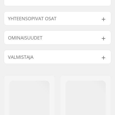
YHTEENSOPIVAT OSAT
Etsi yhteensopivia tuotteita Ocean Pacific Malibu All
Round 10'6 Ilmatäytteinen SUP-lauta:
OMINAISUUDET
SUP Aktiviteetti:
Allround
VALMISTAJA
Yhteensopivat osat
Pituus:
10'6" (320cm)
Leveys:
81.3cm (32'')
Nimi:
Centrano ApS
Voluumi (Litraa):
305 l
Jakeluosoite:
Omega 6
Paksuus:
6'' (15.2cm)
Postinumero:
8382
PSI Paine:
15 PSI
Paikkakunta::
Hinnerup
Käyttäjän Paino:
49 - 99 kg
Maa:
Tanska
Mukana tulevat
Laukku, Mela,
lisätarvikkeet:
Pumppu, Korjauskitti,
Evä/Evät, Karkunaru