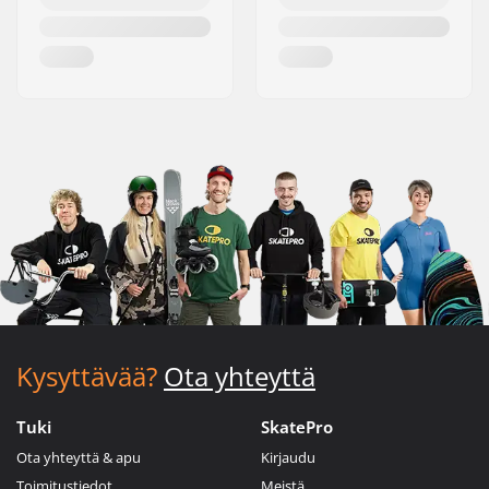
Kysyttävää?
Ota yhteyttä
Tuki
SkatePro
Ota yhteyttä & apu
Kirjaudu
Toimitustiedot
Meistä