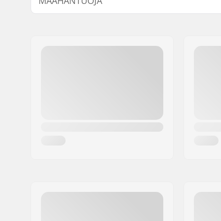
MAAHANTUOJA
Nimi:
Centrano ApS
Jakeluosoite:
Omega 6
Postinumero:
8382
Paikkakunta::
Hinnerup
Maa:
Tanska