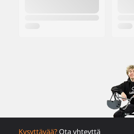
Kysyttävää?
Ota yhteyttä