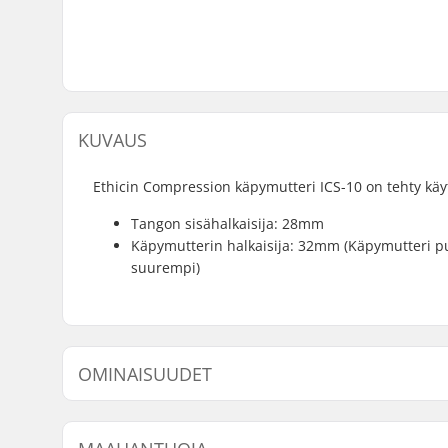
KUVAUS
Ethicin Compression käpymutteri ICS-10 on tehty käyt
Tangon sisähalkaisija: 28mm
Käpymutterin halkaisija: 32mm (Käpymutteri pur
suurempi)
OMINAISUUDET
Compression järjestelmä:
ICS-10