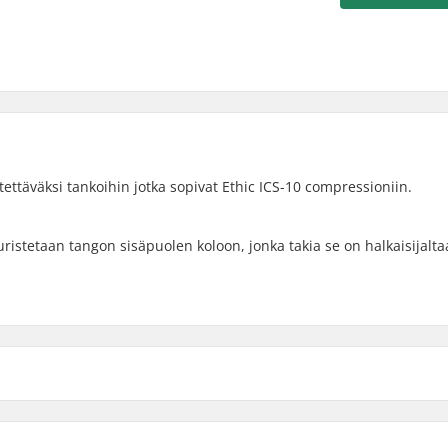
ettäväksi tankoihin jotka sopivat Ethic ICS-10 compressioniin.
istetaan tangon sisäpuolen koloon, jonka takia se on halkaisijalt
Compressiopultti: