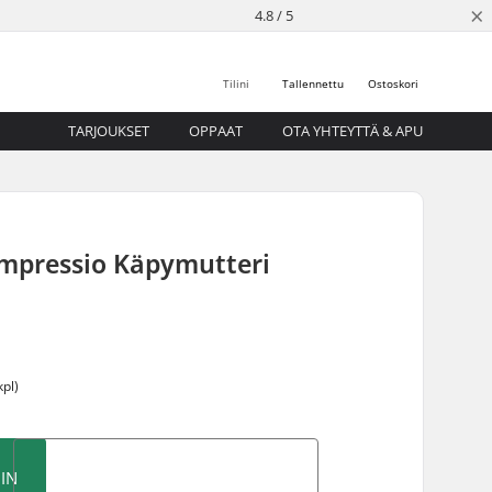
×
4.8 / 5
Tilini
Tallennettu
Ostoskori
TARJOUKSET
OPPAAT
OTA YHTEYTTÄ & APU
ompressio Käpymutteri
kpl)
IN