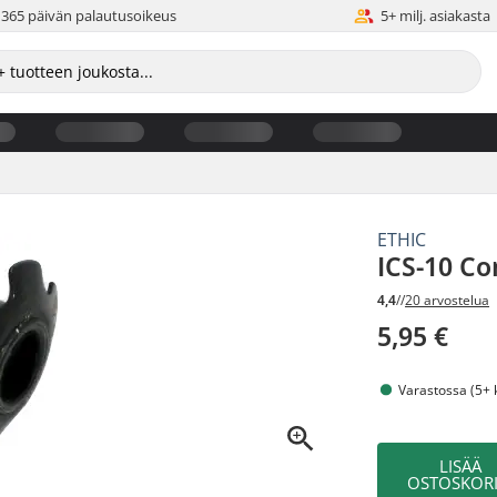
365 päivän palautusoikeus
5+ milj. asiakasta
ETHIC
ICS-10 C
4,4
//
20 arvostelua
5,95 €
Varastossa (5+ 
LISÄÄ
OSTOSKORI