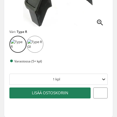
Väri:
Type R
Varastossa (5+ kpl)
1
kpl
LISÄÄ OSTOSKORIIN