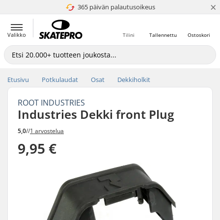
×
365 päivän palautusoikeus
4.8 / 5
Valikko
Tilini
Tallennettu
Ostoskori
Etusivu
Potkulaudat
Osat
Dekkiholkit
ROOT INDUSTRIES
Industries Dekki front Plug
5,0
//
1 arvostelua
9,95 €