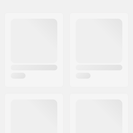
Nimi:
Centrano ApS
Yhteensopiva
Jakeluosoite:
Omega 6
Postinumero:
8382
Paikkakunta::
Hinnerup
Maa:
Tanska