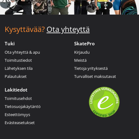
Kysyttävää?
Ota yhteyttä
Tuki
SkatePro
Ota yhteyttä & apu
Kirjaudu
Toimitustiedot
Meistä
Lähetyksen tila
Tietoja yrityksestä
Palautukset
Turvalliset maksutavat
Lakitiedot
Toimitusehdot
Tietosuojakäytäntö
Esteettömyys
Evästeasetukset