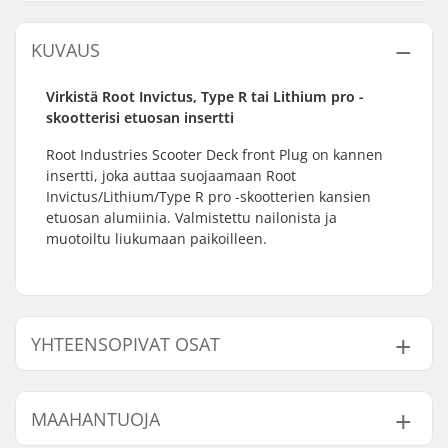
KUVAUS
Virkistä Root Invictus, Type R tai Lithium pro -
skootterisi etuosan insertti
Root Industries Scooter Deck front Plug on kannen
insertti, joka auttaa suojaamaan Root
Invictus/Lithium/Type R pro -skootterien kansien
etuosan alumiinia. Valmistettu nailonista ja
muotoiltu liukumaan paikoilleen.
YHTEENSOPIVAT OSAT
Etsi yhteensopivia tuotteita Root Industries Dekki
front Plug:
MAAHANTUOJA