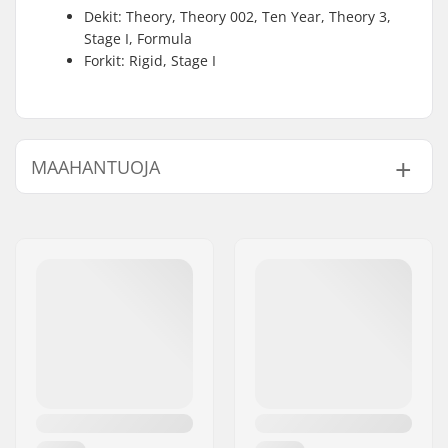
Dekit: Theory, Theory 002, Ten Year, Theory 3,
Stage I, Formula
Forkit: Rigid, Stage I
MAAHANTUOJA
Nimi:
Centrano ApS
Jakeluosoite:
Omega 6
Postinumero:
8382
Paikkakunta::
Hinnerup
Maa:
Tanska