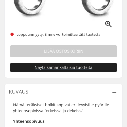
Loppuunmyyty. Emme voi toimittaa tätä tuotetta
LISÄÄ OSTOSKORIIN
Näytä samankaltaisia tuotteita
KUVAUS
Nämä teräksiset holkit sopivat eri levyisille pyörille
yhteensopivissa forkeissa ja dekeissä.
Yhteensopivuus