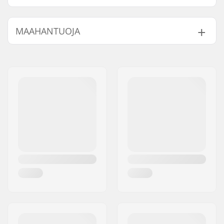
MAAHANTUOJA
Nimi:
Centrano ApS
Jakeluosoite:
Omega 6
Postinumero:
8382
Paikkakunta::
Hinnerup
Maa:
Tanska