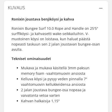
KUVAUS
Ronixin joustava benjiköysi ja kahva
Ronixin Bungee Surf 10.0 Rope and Handle on 25'5"
surffiköysi- ja kahvasetti wake-seikkailuihin. V-
muotoinen köysi on loistava, kun haluat päästä
nopeasti taskuun sen 2 jalan joustavan bungee-osan
avulla.
Tekniset ominaisuudet
Mukava ja mukava käsitellä 3mm paksun
memory foam -vaahtomuovin ansiosta
Kelluva köysi ja pysyy veden pinnalla 7"
vaahtomuovin kellukkeidensa ansiosta
2 jalan joustava bungee-osa nopeaa ja
vaivatonta vetoa varten
Kahvan halkaisija 1,15"