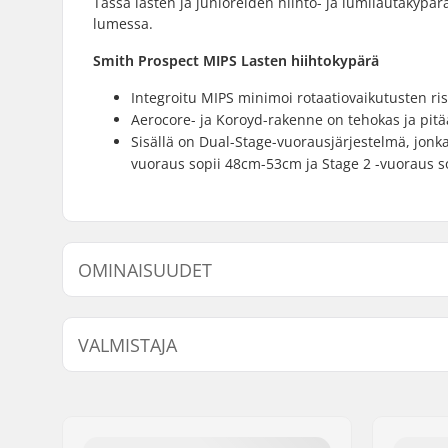
Tässä lasten ja junioreiden hiihto- ja lumilautakypä
lumessa.
Smith Prospect MIPS Lasten hiihtokypärä
Integroitu MIPS minimoi rotaatiovaikutusten ris
Aerocore- ja Koroyd-rakenne on tehokas ja pitä
Sisällä on Dual-Stage-vuorausjärjestelmä, jonka
vuoraus sopii 48cm-53cm ja Stage 2 -vuoraus 
OMINAISUUDET
Ilmanvaihtojärjestelmä:
Air Evac
VALMISTAJA
Sovitusjärjestelmä:
Dial Whee
Erikoisominaisuudet:
Zonal Ko
Nimi:
Smith & Associates
Sisäpuolen mitta:
48cm, 49c
Jakeluosoite:
Alpha Tower De Ent
53cm, 54c
Postinumero:
1101 BH