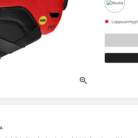
Loppuunmyyty.
a.