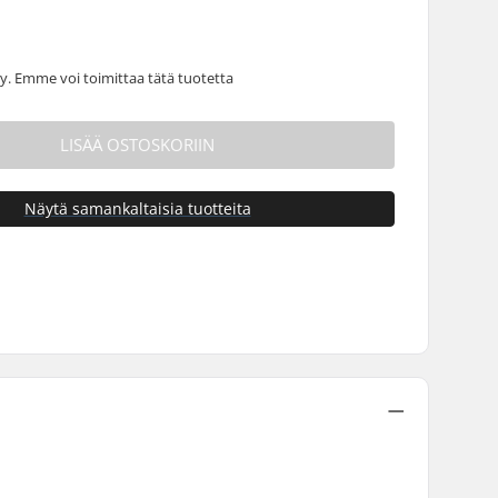
 Emme voi toimittaa tätä tuotetta
LISÄÄ OSTOSKORIIN
Näytä samankaltaisia tuotteita