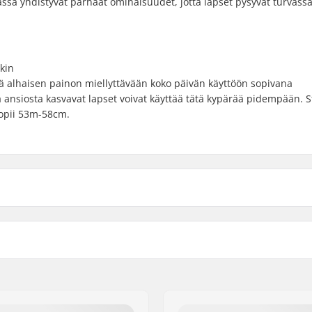
rässä yhdistyvät parhaat ominaisuudet, jotta lapset pysyvät turvass
kin
ä alhaisen painon miellyttävään koko päivän käyttöön sopivana
 ansiosta kasvavat lapset voivat käyttää tätä kypärää pidempään. S
sopii 53m-58cm.
Ulkokuoren tyyppi:
l
Sisä materiaalien tyyppi:
royd®
,
MIPS
Toppauksen materiaali:
 Europe B.V.
m, 50cm, 51cm, 52cm,
Audiokytkentä:
ree 45, 22nd Floor
m, 55cm, 56cm, 57cm,