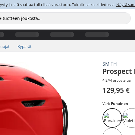
y ja sitä saattaa tulla lisää varastoon. Toimitusaika ei tiedossa.
Näytä sama
Suojat
Kypärät
SMITH
Prospect
4,8
//
4 arvostelua
129,95 €
Väri:
Punainen