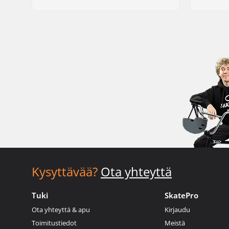
Kysyttävää?
Ota yhteyttä
Tuki
SkatePro
Ota yhteyttä & apu
Kirjaudu
Toimitustiedot
Meistä