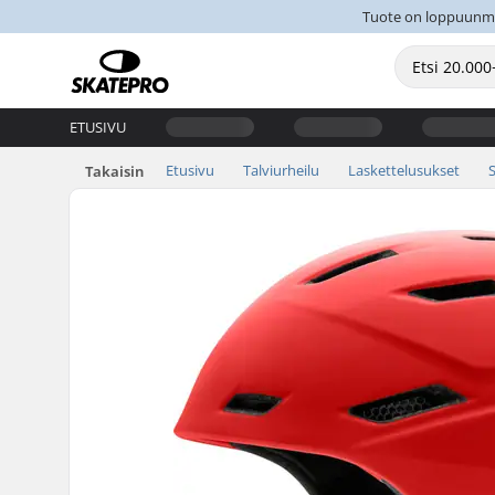
Tuote on loppuunmyyt
ETUSIVU
Etusivu
Talviurheilu
Laskettelusukset
Takaisin