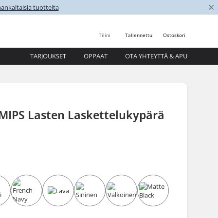
×
nkaltaisia tuotteita
Tilini
Tallennettu
Ostoskori
TARJOUKSET
OPPAAT
OTA YHTEYTTÄ & APU
 MIPS Lasten Laskettelukypärä