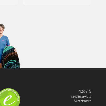
4.8 / 5
134956 arviota
SkateProsta