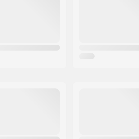
Paino:
Sukupuoli:
 ASTM 2040-11