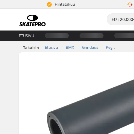
Hintatakuu
ETUSIVU
Etusivu
BMX
Grindaus
Pegit
Takaisin