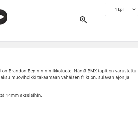
1
kpl
i on Brandon Beginin nimikkotuote. Nämä BMX tapit on varustettu
 paksu muoviholkki takaamaan vähäisen friktion, sulavan ajon ja
että 14mm akseleihin.