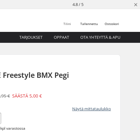
×
4.8 / 5
Tilini
Tallennettu
Ostoskori
TARJOUKSET
OPPAAT
OTA YHTEYTTÄ & APU
 Freestyle BMX Pegi
,95 €
SÄÄSTÄ
5,00 €
Näytä mittataulukko
 kpl varastossa