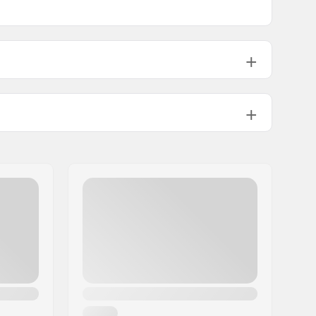
1
192g
175g