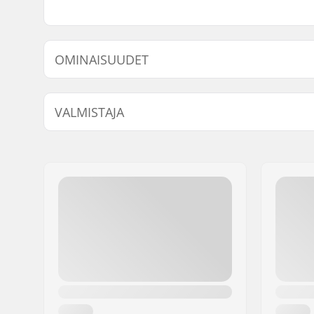
OMINAISUUDET
Akselin halkaisija:
10mm, 1
VALMISTAJA
Pegin pituus:
10.8cm
Materiaali:
Muovi, Kr
Nimi:
Sport Import GmbH
Jakeluosoite:
Industriestr. 39
Postinumero:
26188
Paikkakunta::
Edewecht
Maa:
Saksa