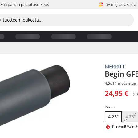
365 päivän palautusoikeus
5+ milj. asiakasta
MERRITT
Begin GFE
4,5
//
11 arvostelua
24,95 €
29
Pituus
4.25"
4.75"
Kiirehdi!
Vain 3