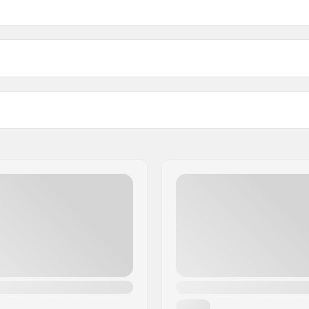
4mm
Kpl per paketti:
Paino per pegi:
omiteräs
Paino: