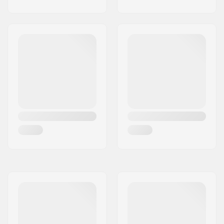
Renkaan kovuus:
78A
Renkaan materiaali:
PU valettu, SHR
Trukkikumi:
92A
Kengän materiaali:
Keinonahka
Sisäkengän
Tekstiili, Vaahtomuovi
materiaali:
Nilkkaosa:
Keskileikkaus
Jarru:
Kyllä
Paino:
1125g
Suositellaan:
Ulkoilmaan