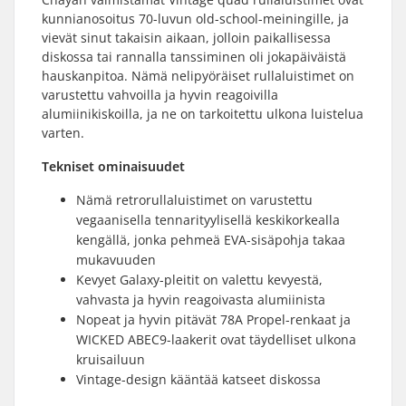
kunnianosoitus 70-luvun old-school-meiningille, ja
vievät sinut takaisin aikaan, jolloin paikallisessa
diskossa tai rannalla tanssiminen oli jokapäiväistä
hauskanpitoa. Nämä nelipyöräiset rullaluistimet on
varustettu vahvoilla ja hyvin reagoivilla
alumiinikiskoilla, ja ne on tarkoitettu ulkona luistelua
varten.
Tekniset ominaisuudet
Nämä retrorullaluistimet on varustettu
vegaanisella tennarityylisellä keskikorkealla
kengällä, jonka pehmeä EVA-sisäpohja takaa
mukavuuden
Kevyet Galaxy-pleitit on valettu kevyestä,
vahvasta ja hyvin reagoivasta alumiinista
Nopeat ja hyvin pitävät 78A Propel-renkaat ja
WICKED ABEC9-laakerit ovat täydelliset ulkona
kruisailuun
Vintage-design kääntää katseet diskossa