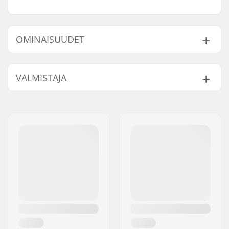
OMINAISUUDET
Renkaan halkaisija:
61mm
VALMISTAJA
Pleitin materiaali:
Alumiini
Kenkäosan tyyppi:
Pehmeä, Mid-top
Nimi:
Powerslide
Taso:
Keskitaso
Sportartikelvertriebs GmbH
Lisäominaisuudet:
Integroitu
Jakeluosoite:
Esbachgraben 1
kantolenkki,
Postinumero:
95463
Vegaaninen, Design
Paikkakunta::
Bindlach
Sneaker inspired
Maa:
Saksa
Sisäkengän
Built-in, Anatomisesti
ominaisuudet:
muotoiltu
Kiinnitys:
Nauhat
Laakeriluokitus:
ABEC-9
Renkaan leveys:
38mm