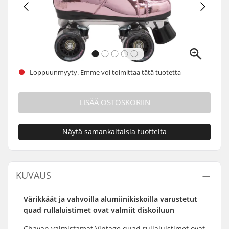
Loppuunmyyty. Emme voi toimittaa tätä tuotetta
LISÄÄ OSTOSKORIIN
Näytä samankaltaisia tuotteita
KUVAUS
Värikkäät ja vahvoilla alumiinikiskoilla varustetut
quad rullaluistimet ovat valmiit diskoiluun
Chayan valmistamat Vintage quad rullaluistimet ovat