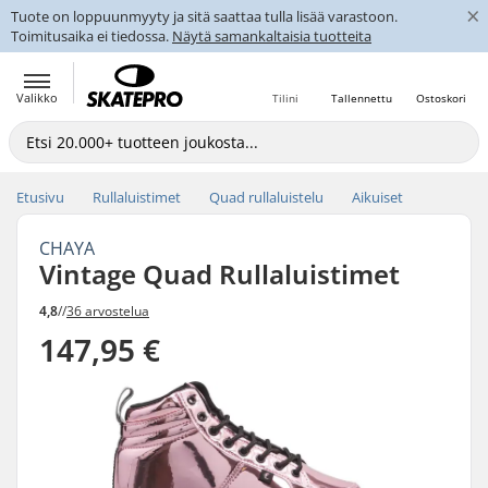
×
Tuote on loppuunmyyty ja sitä saattaa tulla lisää varastoon.
Toimitusaika ei tiedossa.
Näytä samankaltaisia tuotteita
Valikko
Tilini
Tallennettu
Ostoskori
Etusivu
Rullaluistimet
Quad rullaluistelu
Aikuiset
CHAYA
Vintage Quad Rullaluistimet
4,8
//
36 arvostelua
147,95 €