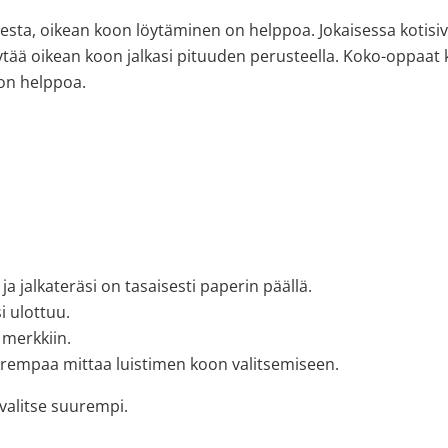
esta, oikean koon löytäminen on helppoa. Jokaisessa kotisiv
löytää oikean koon jalkasi pituuden perusteella. Koko-oppaa
on helppoa.
ja jalkateräsi on tasaisesti paperin päällä.
i ulottuu.
 merkkiin.
uurempaa mittaa luistimen koon valitsemiseen.
 valitse suurempi.