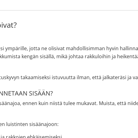
pivat?
alkasi ympärille, jotta ne olisivat mahdollisimman hyvin halli
liikkumista kengän sisällä, mikä johtaa rakkuloihin ja heiken
uskyvyn takaamiseksi istuvuutta ilman, että jalkateräsi ja v
ENNETAAN SISÄÄN?
isäänajoa, ennen kuin niistä tulee mukavat. Muista, että niid
n luistinten sisäänajoon:
ja rakkojen ehkäisemiseksi.