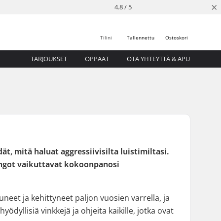
×
4.8 / 5
Tilini
Tallennettu
Ostoskori
TARJOUKSET
OPPAAT
OTA YHTEYTTÄ & APU
t, mitä haluat aggressiivisilta luistimiltasi.
rungot vaikuttavat kokoonpanosi
uneet ja kehittyneet paljon vuosien varrella, ja
yllisiä vinkkejä ja ohjeita kaikille, jotka ovat