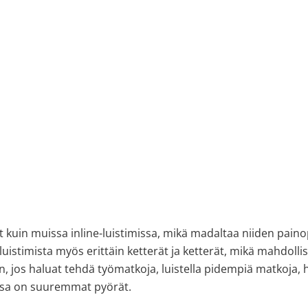
 kuin muissa inline-luistimissa, mikä madaltaa niiden paino
ta luistimista myös erittäin ketterät ja ketterät, mikä mahdo
 jos haluat tehdä työmatkoja, luistella pidempiä matkoja, 
oissa on suuremmat pyörät.