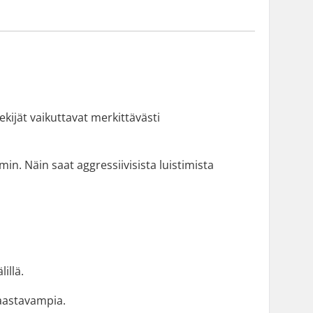
kijät vaikuttavat merkittävästi
n. Näin saat aggressiivisista luistimista
illä.
aastavampia.