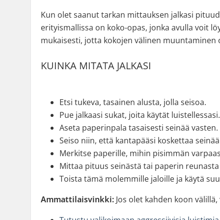
Kun olet saanut tarkan mittauksen jalkasi pituud
erityismallissa on koko-opas, jonka avulla voit 
mukaisesti, jotta kokojen välinen muuntaminen 
KUINKA MITATA JALKASI
Etsi tukeva, tasainen alusta, jolla seisoa.
Pue jalkaasi sukat, joita käytät luistellessasi.
Aseta paperinpala tasaisesti seinää vasten.
Seiso niin, että kantapääsi koskettaa seinää 
Merkitse paperille, mihin pisimmän varpaas
Mittaa pituus seinästä tai paperin reunasta
Toista tämä molemmille jaloille ja käytä s
Ammattilaisvinkki:
Jos olet kahden koon välillä,