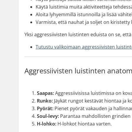
Käytä luistimia muita aktiviteetteja tehdess
Aloita lyhyemmillä istunnoilla ja lisää vähite
Varmista, että nauhat ja soljet on kiristetty
Yksi aggressiivisten luistinten eduista on se, ett
Tutustu valikoimaan aggressiivisten luistin
Aggressiivisten luistinten anatomi
Saapas:
Aggressiivisissa luistimissa on kov
Runko:
Jäykät rungot kestävät hiontaa ja k
Pyörät:
Pienet pyörät vakauden ja hallinna
Soul-levy:
Parantaa mahdollisten grindien p
H-lohko:
H-lohkot hiontaa varten.