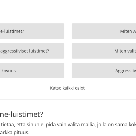
ne-luistimet?
Miten A
aggressiiviset luistimet?
Miten vali
n kovuus
Aggressii
Katso kaikki osiot
ine-luistimet?
tietää, että sinun ei pidä vain valita mallia, jolla on sama ko
tarkka pituus.