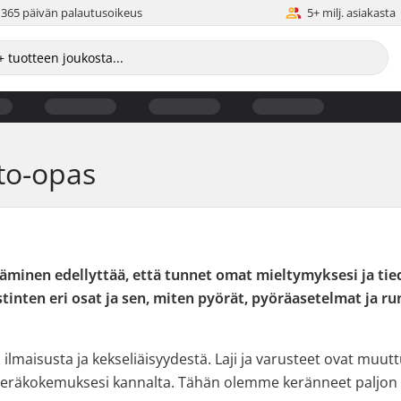
365 päivän palautusoikeus
5+ milj. asiakasta
to-opas
äminen edellyttää, että tunnet omat mieltymyksesi ja tiedä
tinten eri osat ja sen, miten pyörät, pyöräasetelmat ja 
a ilmaisusta ja kekseliäisyydestä. Laji ja varusteet ovat muutt
teräkokemuksesi kannalta. Tähän olemme keränneet paljon hyöd