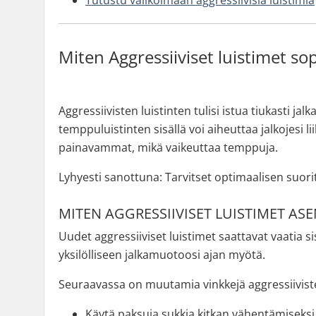
Tutustu valikoimaan aggressiivisia luistimia
Miten Aggressiiviset luistimet so
Aggressiivisten luistinten tulisi istua tiukasti j
temppuluistinten sisällä voi aiheuttaa jalkojesi 
painavammat, mikä vaikeuttaa temppuja.
Lyhyesti sanottuna: Tarvitset optimaalisen suorit
MITEN AGGRESSIIVISET LUISTIMET AS
Uudet aggressiiviset luistimet saattavat vaatia s
yksilölliseen jalkamuotoosi ajan myötä.
Seuraavassa on muutamia vinkkejä aggressiiviste
Käytä paksuja sukkia kitkan vähentämiseksi 