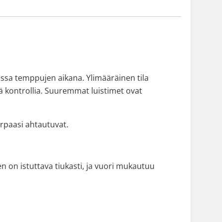
nnassa temppujen aikana. Ylimääräinen tila
tää kontrollia. Suuremmat luistimet ovat
arpaasi ahtautuvat.
en on istuttava tiukasti, ja vuori mukautuu