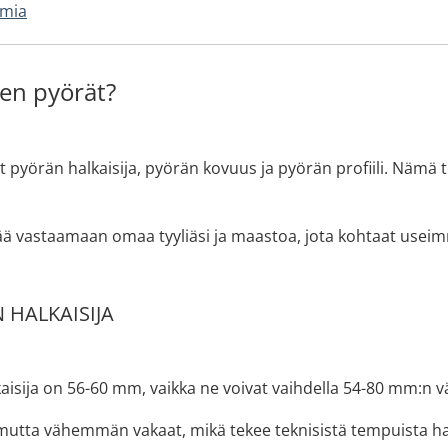
imia
men pyörät?
 pyörän halkaisija, pyörän kovuus ja pyörän profiili. Nämä te
ä vastaamaan omaa tyyliäsi ja maastoa, jota kohtaat useimmi
 HALKAISIJA
kaisija on 56-60 mm, vaikka ne voivat vaihdella 54-80 mm:n väl
ta vähemmän vakaat, mikä tekee teknisistä tempuista h