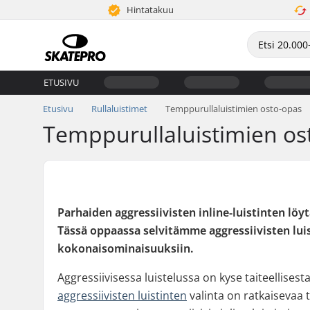
Hintatakuu
ETUSIVU
Etusivu
Rullaluistimet
Temppurullaluistimien osto-opas
Temppurullaluistimien os
Parhaiden aggressiivisten inline-luistinten löyt
Tässä oppaassa selvitämme aggressiivisten luis
kokonaisominaisuuksiin.
Aggressiivisessa luistelussa on kyse taiteellisest
aggressiivisten luistinten
valinta on ratkaisevaa 