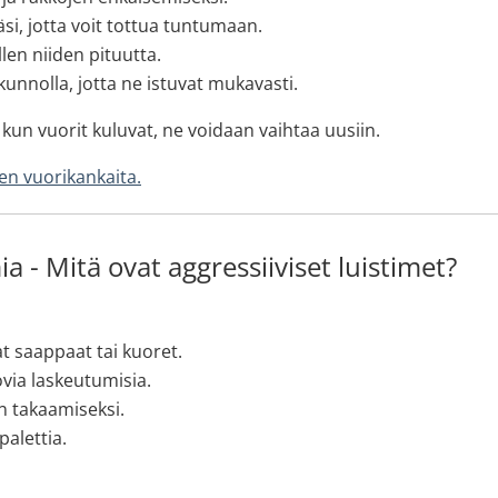
äsi, jotta voit tottua tuntumaan.
llen niiden pituutta.
 kunnolla, jotta ne istuvat mukavasti.
ä kun vuorit kuluvat, ne voidaan vaihtaa uusiin.
ten vuorikankaita.
a - Mitä ovat aggressiiviset luistimet?
at saappaat tai kuoret.
ovia laskeutumisia.
n takaamiseksi.
alettia.