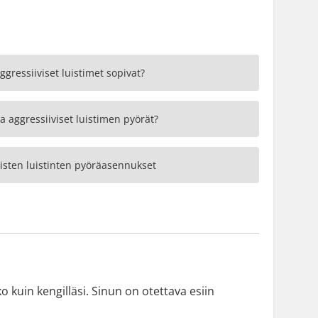
ggressiiviset luistimet sopivat?
ta aggressiiviset luistimen pyörät?
visten luistinten pyöräasennukset
ko kuin kengilläsi. Sinun on otettava esiin