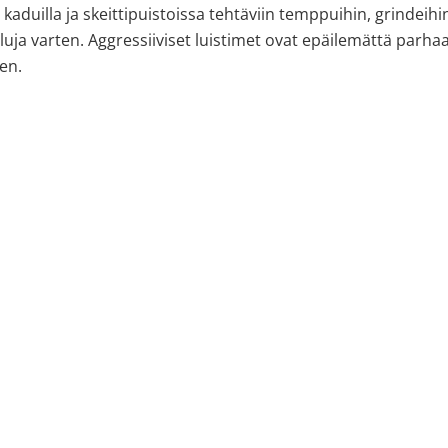
 kaduilla ja skeittipuistoissa tehtäviin temppuihin, grindeihi
luja varten. Aggressiiviset luistimet ovat epäilemättä parha
en.