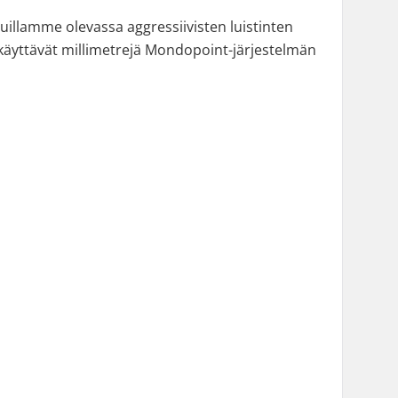
uillamme olevassa aggressiivisten luistinten
t käyttävät millimetrejä Mondopoint-järjestelmän