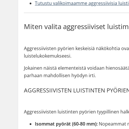
Tutustu valikoimaamme aggressiivisia luist
Miten valita aggressiiviset luisti
Aggressiivisten pyörien keskeisiä näkökohtia ovat
luistelukokemukseesi.
Jokainen näistä elementeistä voidaan hienosäätä
parhaan mahdollisen hyödyn irti.
AGGRESSIIVISTEN LUISTINTEN PYÖRIEN
Aggressiivisten luistinten pyörien tyypillinen hal
Isommat pyörät (60-80 mm):
Nopeammat mut