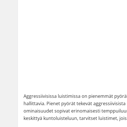
Aggressiivisissa luistimissa on pienemmät pyörät
hallittavia. Pienet pyörät tekevät aggressiivisis
ominaisuudet sopivat erinomaisesti temppuiluun,
keskittyä kuntoluisteluun, tarvitset luistimet, j