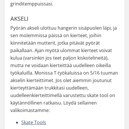
grinditemppuissasi.
AKSELI
Pyörän akseli ulottuu hangerin sisäpuolen läpi, ja
sen molemmissa päissä on kierteet, joihin
kiinnitetään mutterit, jotka pitävät pyörät
paikallaan. Ajan myötä ulommat kierteet voivat
kulua (varsinkin jos teet paljon kiskotelineitä),
mutta ne voidaan kierteittää uudelleen oikeilla
työkaluilla. Monissa T-työkaluissa on 5/16 tuuman
akselin kierteittimet. Jos olet aiemmin joutunut
kierteyttämään trukkitasi uudelleen,
uudelleenkierteittimellä varustettu skate tool on
käytännöllinen ratkaisu. Löydä sellainen
valikoimastamme:
Skate Tools