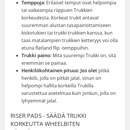
Temppuja:
Erilaiset temput ovat helpompia
tai vaikeampia riippuen Trukkien
korkeudesta. Korkeat trukit antavat
suuremman alustan tasapainottamiseen
kiskotukien tai trukki-trukkien kanssa, kun
taas matalampien trukkien ketteryys voi olla
etuna flatland flip -temppuihin.
Trukki paino:
Mitä suurempi Trukki on, sitä
enemmän se painaa.
Henkilökohtainen pituus: Jos olet
pitkä
henkilö, jolla on pitkät jalat, sinun on
helpompi hallita korkeilla Trukilla
varustettua asetelmaa kuin jonkun, jolla on
lyhyemmät jalat.
RISER PADS - SÄÄDÄ TRUKKI
KORKEUTTA WHEELBITEN