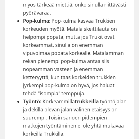
myös tärkeää miettiä, onko sinulla riittävästi
pyörävaraa.
Pop-kulma:
Pop-kulma kasvaa Trukkien
korkeuden myötä. Matala skeittilauta on
helpompi popata, mutta jos Trukit ovat
korkeammat, sinulla on enemmän
vipuvoimaa popata korkealle. Matalamman
rekan pienempi pop-kulma antaa siis
nopeamman vasteen ja enemmän
ketteryyttä, kun taas korkeiden trukkien
jyrkempi pop-kulma on hyvä, jos haluat
tehdä "isompia" temppuja.
Työntö:
Korkeammilla
trukkeilla
työntöjalan
ja dekilla olevan jalan välinen etäisyys on
suurempi. Toisin sanoen pidempien
matkojen työntäminen ei ole yhtä mukavaa
korkeilla Trukkilla.