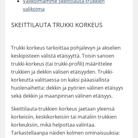
Valikoimamme skeittilauta-trukkien
valikoima
SKEITTILAUTA TRUKKI KORKEUS
Trukki korkeus tarkoittaa pohjalevyn ja akselien
keskipisteen välistä etäisyyttä. Toisin sanoen
trukki-korkeus (tai trukki-profili) määrittelee
trukkien ja dekkin välisen etäisyyden. Trukki-
korkeutta valittaessa on kaksi pääasiallista
huolenaihetta: dekkin ja pyörien välinen etäisyys
sekä dekkin ja maanpinnan välinen etäisyys.
Skeittilauta-trukkien korkeus jaetaan yleensä
korkeisiin, keskikorkeisiin tai mataliin trukkien
korkeuksiin, mikä helpottaa valintaa.
Tarkastellaanpa näiden kolmen ominaisuuksia: