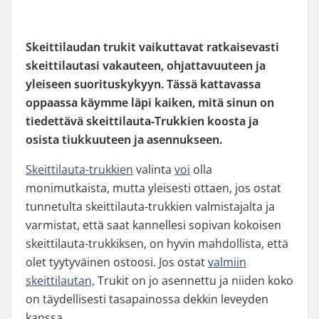
Skeittilaudan trukit vaikuttavat ratkaisevasti
skeittilautasi vakauteen, ohjattavuuteen ja
yleiseen suorituskykyyn. Tässä kattavassa
oppaassa käymme läpi kaiken, mitä sinun on
tiedettävä skeittilauta-Trukkien koosta ja
osista tiukkuuteen ja asennukseen.
Skeittilauta-trukkien
valinta
voi
olla
monimutkaista, mutta yleisesti ottaen, jos ostat
tunnetulta skeittilauta-trukkien valmistajalta ja
varmistat, että saat kannellesi sopivan kokoisen
skeittilauta-trukkiksen, on hyvin mahdollista, että
olet tyytyväinen ostoosi. Jos ostat
valmiin
skeittilautan,
Trukit on jo asennettu ja niiden koko
on täydellisesti tasapainossa dekkin leveyden
kanssa.