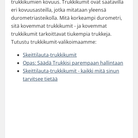
trukkikumien kovuus. Trukkikumit ovat saatavilla
eri kovuusasteilla, jotka mitataan yleensä
durometriasteikolla. Mitä korkeampi durometri,
sitä kovemmat trukkikumit - ja kovemmat
trukkikumit tarkoittavat tiukempia trukkeja.
Tutustu trukkikumit-valikoimaamme:
Skeittilauta-trukkikumit
Opas: Säädä Trukkisi parempaan hallintaan
Skeittilauta-trukkikumit - kaikki mitä sinun
tarvitsee tietää