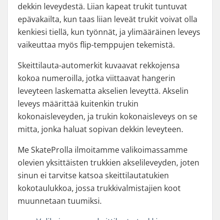
dekkin leveydestä. Liian kapeat trukit tuntuvat
epävakailta, kun taas liian leveät trukit voivat olla
kenkiesi tiellä, kun työnnät, ja ylimääräinen leveys
vaikeuttaa myös flip-temppujen tekemistä.
Skeittilauta-automerkit kuvaavat rekkojensa
kokoa numeroilla, jotka viittaavat hangerin
leveyteen laskematta akselien leveyttä. Akselin
leveys määrittää kuitenkin trukin
kokonaisleveyden, ja trukin kokonaisleveys on se
mitta, jonka haluat sopivan dekkin leveyteen.
Me SkateProlla ilmoitamme valikoimassamme
olevien yksittäisten trukkien akselileveyden, joten
sinun ei tarvitse katsoa skeittilautatukien
kokotaulukkoa, jossa trukkivalmistajien koot
muunnetaan tuumiksi.