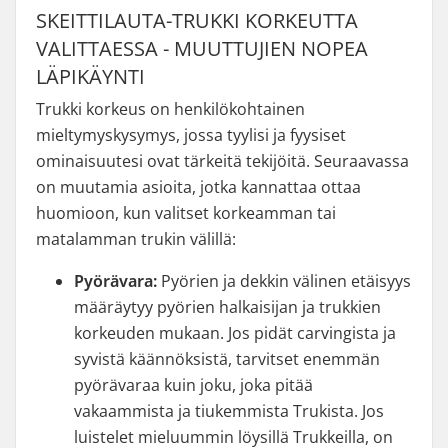
SKEITTILAUTA-TRUKKI KORKEUTTA
VALITTAESSA - MUUTTUJIEN NOPEA
LÄPIKÄYNTI
Trukki korkeus on henkilökohtainen
mieltymyskysymys, jossa tyylisi ja fyysiset
ominaisuutesi ovat tärkeitä tekijöitä. Seuraavassa
on muutamia asioita, jotka kannattaa ottaa
huomioon, kun valitset korkeamman tai
matalamman trukin välillä:
Pyörävara:
Pyörien ja dekkin välinen etäisyys
määräytyy pyörien halkaisijan ja trukkien
korkeuden mukaan. Jos pidät carvingista ja
syvistä käännöksistä, tarvitset enemmän
pyörävaraa kuin joku, joka pitää
vakaammista ja tiukemmista Trukista. Jos
luistelet mieluummin löysillä Trukkeilla, on