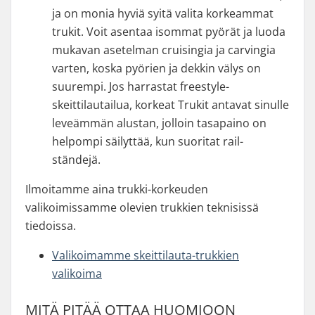
ja on monia hyviä syitä valita korkeammat
trukit. Voit asentaa isommat pyörät ja luoda
mukavan asetelman cruisingia ja carvingia
varten, koska pyörien ja dekkin välys on
suurempi. Jos harrastat freestyle-
skeittilautailua, korkeat Trukit antavat sinulle
leveämmän alustan, jolloin tasapaino on
helpompi säilyttää, kun suoritat rail-
ständejä.
Ilmoitamme aina trukki-korkeuden
valikoimissamme olevien trukkien teknisissä
tiedoissa.
Valikoimamme skeittilauta-trukkien
valikoima
MITÄ PITÄÄ OTTAA HUOMIOON