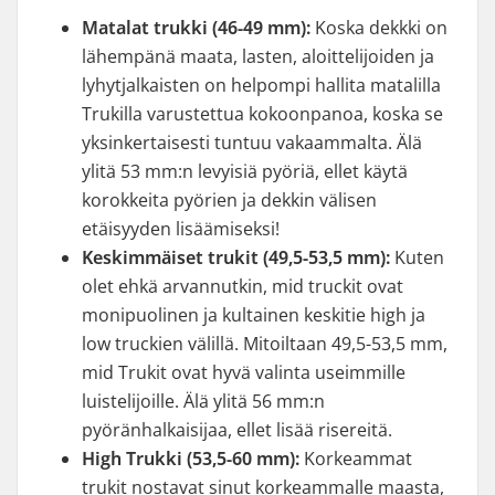
Matalat trukki (46-49 mm):
Koska dekkki on
lähempänä maata, lasten, aloittelijoiden ja
lyhytjalkaisten on helpompi hallita matalilla
Trukilla varustettua kokoonpanoa, koska se
yksinkertaisesti tuntuu vakaammalta. Älä
ylitä 53 mm:n levyisiä pyöriä, ellet käytä
korokkeita pyörien ja dekkin välisen
etäisyyden lisäämiseksi!
Keskimmäiset trukit (49,5-53,5 mm):
Kuten
olet ehkä arvannutkin, mid truckit ovat
monipuolinen ja kultainen keskitie high ja
low truckien välillä. Mitoiltaan 49,5-53,5 mm,
mid Trukit ovat hyvä valinta useimmille
luistelijoille. Älä ylitä 56 mm:n
pyöränhalkaisijaa, ellet lisää risereitä.
High Trukki (53,5-60 mm):
Korkeammat
trukit nostavat sinut korkeammalle maasta,