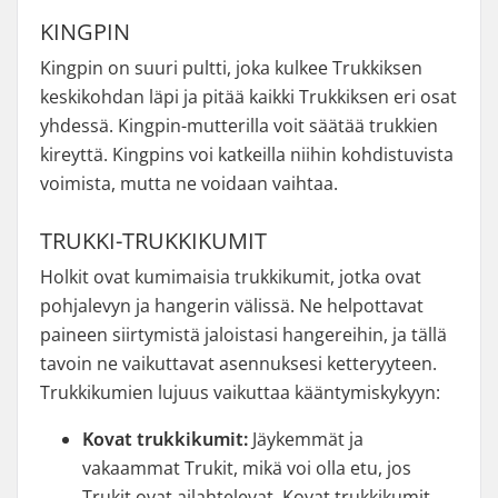
KINGPIN
Kingpin on suuri pultti, joka kulkee Trukkiksen
keskikohdan läpi ja pitää kaikki Trukkiksen eri osat
yhdessä. Kingpin-mutterilla voit säätää trukkien
kireyttä. Kingpins voi katkeilla niihin kohdistuvista
voimista, mutta ne voidaan vaihtaa.
TRUKKI-TRUKKIKUMIT
Holkit ovat kumimaisia trukkikumit, jotka ovat
pohjalevyn ja hangerin välissä. Ne helpottavat
paineen siirtymistä jaloistasi hangereihin, ja tällä
tavoin ne vaikuttavat asennuksesi ketteryyteen.
Trukkikumien lujuus vaikuttaa kääntymiskykyyn:
Kovat trukkikumit:
Jäykemmät ja
vakaammat Trukit, mikä voi olla etu, jos
Trukit ovat ailahtelevat. Kovat trukkikumit