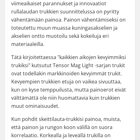
viimeaikaiset parannukset ja innovaatiot
rullalaudan trukkien suunnittelussa on pyritty
vähentämään painoa. Painon vähentämiseksi on
toteutettu muun muassa kuningasakselien ja
akselien ontto muotoilu sekä kokeiluja eri
materiaaleilla.
Tätä kirjoitettaessa "kaikkien aikojen kevyimmiksi
trukiksi" kutsutut Tensor Mag Light -sarjan trukit
ovat todellakin markkinoiden kevyimmät trukit.
Kevyempien trukkien etuja on vaikea sivuuttaa,
kun on kyse temppuilusta, mutta painoerot eivät
välttämättä ole niin huomattavia kuin trukkien
muut ominaisuudet.
Kun pohdit skeittilauta-trukkisi painoa, muista,
että painon ja rungon koon välillä on suora
korrelaatio. Korkealla ja leveällä trukilla on