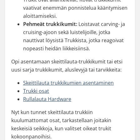
vaativat enemmän ponnistelua kääntymisen
aloittamiseksi.
Pehmeät trukkikumit:
Loistavat carving- ja
cruising-ajoon sekä luistelijoille, jotka
nauttivat löysistä Trukkista, jotka reagoivat
nopeasti heidän liikkeisiinsä.
Opi asentamaan skeittilauta-trukkikumit tai etsi
uusi sarja trukkikumit, aluslevyjä tai tarvikkeita:
Skeittilauta trukkikumien asentaminen
Trukki osat
Rullalauta Hardware
Nyt kun tunnet skeittilauta trukkiin
kuulumattomat osat, tarkastellaan joitakin
keskeisiä seikkoja, kun valitset oikeat trukit
kokoonpanoihisi.