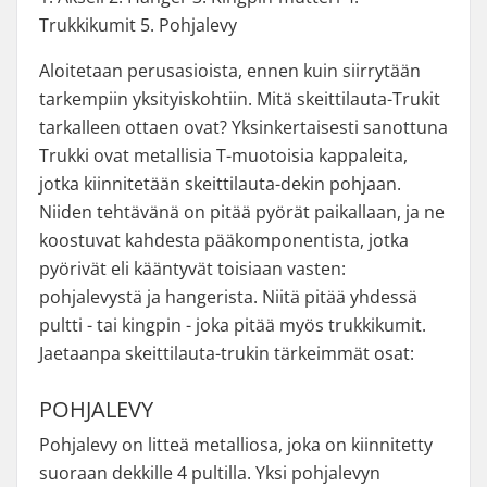
Trukkikumit 5. Pohjalevy
Aloitetaan perusasioista, ennen kuin siirrytään
tarkempiin yksityiskohtiin. Mitä skeittilauta-Trukit
tarkalleen ottaen ovat? Yksinkertaisesti sanottuna
Trukki ovat metallisia T-muotoisia kappaleita,
jotka kiinnitetään skeittilauta-dekin pohjaan.
Niiden tehtävänä on pitää pyörät paikallaan, ja ne
koostuvat kahdesta pääkomponentista, jotka
pyörivät eli kääntyvät toisiaan vasten:
pohjalevystä ja hangerista. Niitä pitää yhdessä
pultti - tai kingpin - joka pitää myös trukkikumit.
Jaetaanpa skeittilauta-trukin tärkeimmät osat:
POHJALEVY
Pohjalevy on litteä metalliosa, joka on kiinnitetty
suoraan dekkille 4 pultilla. Yksi pohjalevyn