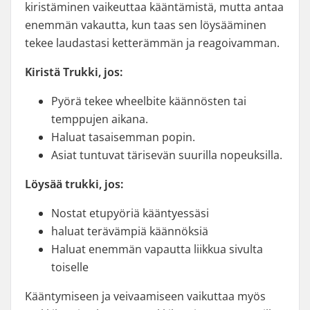
kiristäminen vaikeuttaa kääntämistä, mutta antaa
enemmän vakautta, kun taas sen löysääminen
tekee laudastasi ketterämmän ja reagoivamman.
Kiristä Trukki, jos:
Pyörä tekee wheelbite käännösten tai
temppujen aikana.
Haluat tasaisemman popin.
Asiat tuntuvat tärisevän suurilla nopeuksilla.
Löysää trukki, jos:
Nostat etupyöriä kääntyessäsi
haluat terävämpiä käännöksiä
Haluat enemmän vapautta liikkua sivulta
toiselle
Kääntymiseen ja veivaamiseen vaikuttaa myös