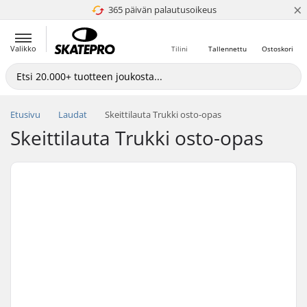
×
365 päivän palautusoikeus
4.8 / 5
Valikko
Tilini
Tallennettu
Ostoskori
Etusivu
Laudat
Skeittilauta Trukki osto-opas
Skeittilauta Trukki osto-opas