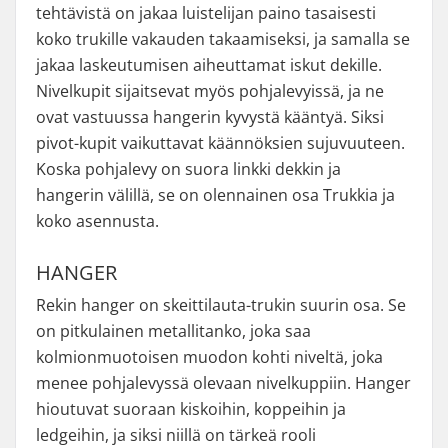
tehtävistä on jakaa luistelijan paino tasaisesti
koko trukille vakauden takaamiseksi, ja samalla se
jakaa laskeutumisen aiheuttamat iskut dekille.
Nivelkupit sijaitsevat myös pohjalevyissä, ja ne
ovat vastuussa hangerin kyvystä kääntyä. Siksi
pivot-kupit vaikuttavat käännöksien sujuvuuteen.
Koska pohjalevy on suora linkki dekkin ja
hangerin välillä, se on olennainen osa Trukkia ja
koko asennusta.
HANGER
Rekin hanger on skeittilauta-trukin suurin osa. Se
on pitkulainen metallitanko, joka saa
kolmionmuotoisen muodon kohti niveltä, joka
menee pohjalevyssä olevaan nivelkuppiin. Hanger
hioutuvat suoraan kiskoihin, koppeihin ja
ledgeihin, ja siksi niillä on tärkeä rooli