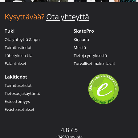
Kysyttävää?
Ota yhteyttä
Tuki
SkatePro
Ota yhteyttä & apu
Kirjaudu
Toimitustiedot
Meistä
Lähetyksen tila
Tietoja yrityksestä
Palautukset
Turvalliset maksutavat
Lakitiedot
Toimitusehdot
Tietosuojakäytäntö
Esteettömyys
Evästeasetukset
4.8 / 5
134960 arviota