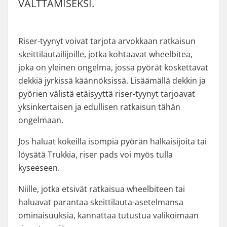
VÄLTTÄMISEKSI.
Riser-tyynyt voivat tarjota arvokkaan ratkaisun
skeittilautailijoille, jotka kohtaavat wheelbitea,
joka on yleinen ongelma, jossa pyörät koskettavat
dekkiä jyrkissä käännöksissä. Lisäämällä dekkin ja
pyörien välistä etäisyyttä riser-tyynyt tarjoavat
yksinkertaisen ja edullisen ratkaisun tähän
ongelmaan.
Jos haluat kokeilla isompia pyörän halkaisijoita tai
löysätä Trukkia, riser pads voi myös tulla
kyseeseen.
Niille, jotka etsivät ratkaisua wheelbiteen tai
haluavat parantaa skeittilauta-asetelmansa
ominaisuuksia, kannattaa tutustua valikoimaan