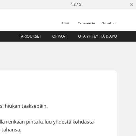
×
4.8 / 5
Tilini
Tallennettu
Ostoskori
TARJOUKSET
OPPAAT
OTA YHTEYTTÄ & APU
lasi hiukan taaksepäin.
lla renkaan pinta kuluu yhdestä kohdasta
s tahansa.