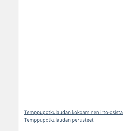
Temppupotkulaudan kokoaminen irto-osista
Temppupotkulaudan perusteet