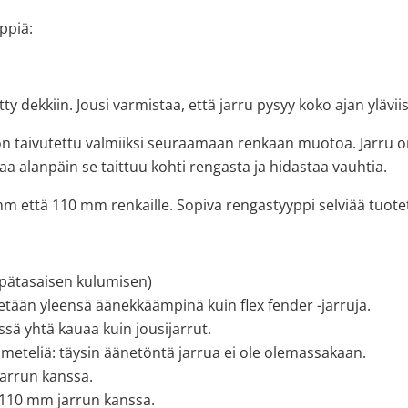
yppiä:
tty dekkiin. Jousi varmistaa, että jarru pysyy koko ajan yläviis
 on taivutettu valmiiksi seuraamaan renkaan muotoa. Jarru on 
aa alanpäin se taittuu kohti rengasta ja hidastaa vauhtia.
 että 110 mm renkaille. Sopiva rengastyyppi selviää tuotet
 epätasaisen kulumisen)
etään yleensä äänekkäämpinä kuin flex fender -jarruja.
ssä yhtä kauaa kuin jousijarrut.
ä meteliä: täysin äänetöntä jarrua ei ole olemassakaan.
arrun kanssa.
 110 mm jarrun kanssa.