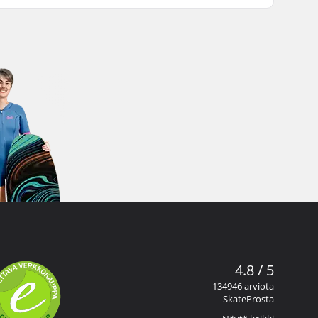
4.8 / 5
134946 arviota
SkateProsta