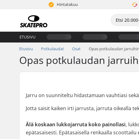
Hintatakuu
ETUSIVU
Etusivu
Potkulaudat
Osat
Opas potkulaudan jarruihi
Opas potkulaudan jarruih
Jarru on suunniteltu hidastamaan vauhtiasi se
Jotta saisit kaiken irti jarrusta, jarruta oikealla
Älä koskaan lukkojarruta koko painollasi
, luk
epätasaisesti. Epätasaisella renkaalla scoottailu