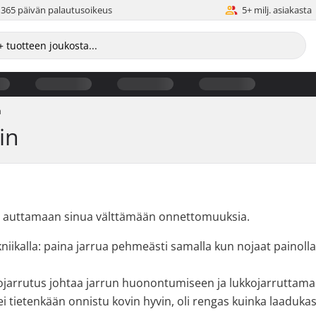
365 päivän palautusoikeus
5+ milj. asiakasta
n
in
kä auttamaan sinua välttämään onnettomuuksia.
 tekniikalla: paina jarrua pehmeästi samalla kun nojaat painol
kojarrutus johtaa jarrun huonontumiseen ja lukkojarruttama
 ei tietenkään onnistu kovin hyvin, oli rengas kuinka laaduka