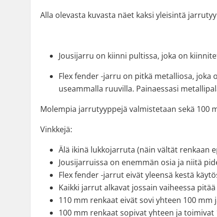
Alla olevasta kuvasta näet kaksi yleisintä jarruty
Jousijarru on kiinni pultissa, joka on kiinnite
Flex fender -jarru on pitkä metalliosa, joka
useammalla ruuvilla. Painaessasi metallipal
Molempia jarrutyyppejä valmistetaan sekä 100 mm
Vinkkejä:
Älä ikinä lukkojarruta (näin vältät renkaan
Jousijarruissa on enemmän osia ja niitä pid
Flex fender -jarrut eivät yleensä kestä käytö
Kaikki jarrut alkavat jossain vaiheessa pitä
110 mm renkaat eivät sovi yhteen 100 mm j
100 mm renkaat sopivat yhteen ja toimivat