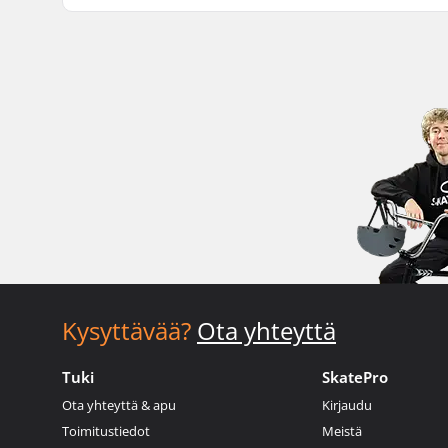
Kysyttävää?
Ota yhteyttä
Tuki
SkatePro
Ota yhteyttä & apu
Kirjaudu
Toimitustiedot
Meistä