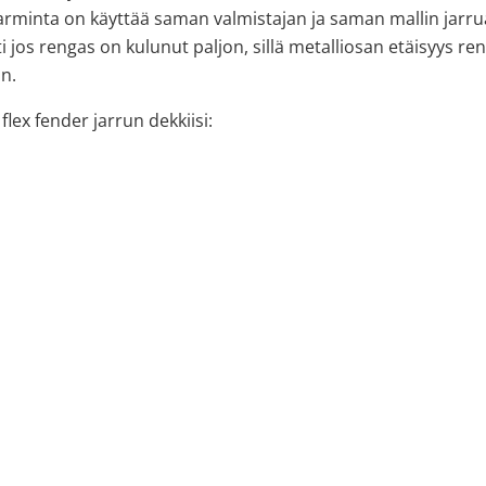
 (Varminta on käyttää saman valmistajan ja saman mallin jarru
ti jos rengas on kulunut paljon, sillä metalliosan etäisyys r
n.
ex fender jarrun dekkiisi: